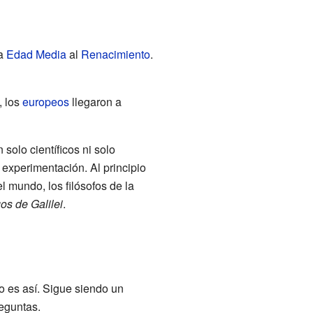
la
Edad Media
al
Renacimiento
.
, los
europeos
llegaron a
 solo científicos ni solo
experimentación. Al principio
l mundo, los filósofos de la
os de Galilei
.
o es así. Sigue siendo un
eguntas.