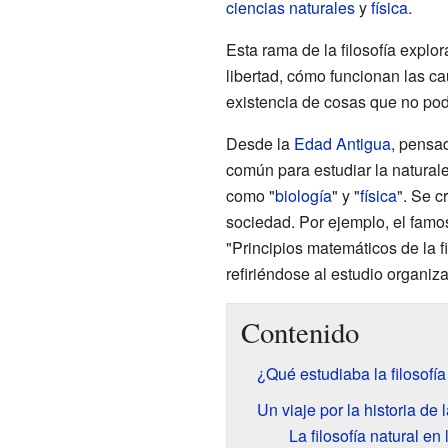
ciencias naturales
y
física
.
Esta rama de la filosofía explo
libertad, cómo funcionan las ca
existencia de cosas que no pod
Desde la
Edad Antigua
, pensa
común para estudiar la natural
como "
biología
" y "
física
". Se c
sociedad. Por ejemplo, el famo
"Principios matemáticos de la fi
refiriéndose al estudio organiz
Contenido
¿Qué estudiaba la filosofía
Un viaje por la historia de l
La filosofía natural en