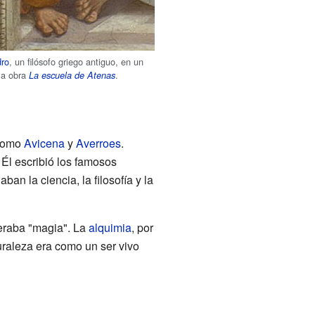
ro
, un filósofo griego antiguo, en un
 la obra
.
La escuela de Atenas
 como
Avicena
y
Averroes
.
 Él escribió los famosos
an la ciencia, la filosofía y la
deraba "magia". La
alquimia
, por
uraleza era como un ser vivo