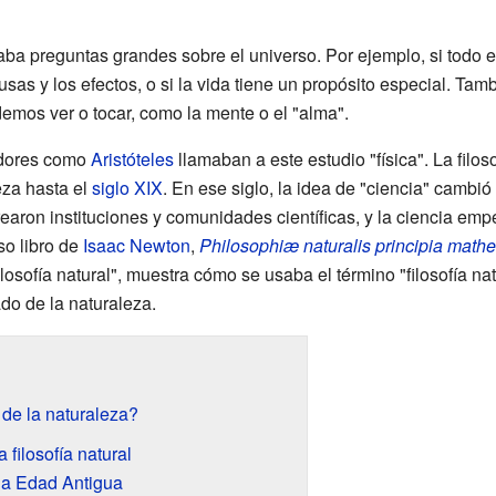
raba preguntas grandes sobre el universo. Por ejemplo, si todo 
usas y los efectos, o si la vida tiene un propósito especial. Ta
emos ver o tocar, como la mente o el "alma".
dores como
Aristóteles
llamaban a este estudio "física". La filos
eza hasta el
siglo XIX
. En ese siglo, la idea de "ciencia" cambi
rearon instituciones y comunidades científicas, y la ciencia em
so libro de
Isaac Newton
,
Philosophiæ naturalis principia math
losofía natural", muestra cómo se usaba el término "filosofía na
ado de la naturaleza.
 de la naturaleza?
a filosofía natural
 la Edad Antigua