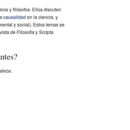
cos y filósofos. Ellos discuten
la
causalidad
en la ciencia, y
mental y social). Estos temas se
ista de Filosofía
y
Scripta
antes?
aleza: