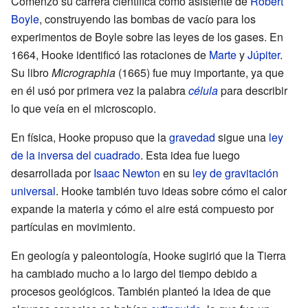
Comenzó su carrera científica como asistente de
Robert
Boyle
, construyendo las bombas de vacío para los
experimentos de Boyle sobre las leyes de los gases. En
1664, Hooke identificó las rotaciones de
Marte
y
Júpiter
.
Su libro
Micrographia
(1665) fue muy importante, ya que
en él usó por primera vez la palabra
célula
para describir
lo que veía en el microscopio.
En física, Hooke propuso que la
gravedad
sigue una
ley
de la inversa del cuadrado
. Esta idea fue luego
desarrollada por
Isaac Newton
en su
ley de gravitación
universal
. Hooke también tuvo ideas sobre cómo el calor
expande la materia y cómo el aire está compuesto por
partículas en movimiento.
En geología y paleontología, Hooke sugirió que la Tierra
ha cambiado mucho a lo largo del tiempo debido a
procesos geológicos. También planteó la idea de que