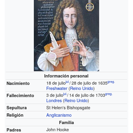
Información personal
jul.
greg.
18 de julio
/
28 de julio de 1635
Nacimiento
Freshwater
(
Reino Unido
)
jul.
greg.
3 de julio
/
14 de julio de 1703
Fallecimiento
Londres
(
Reino Unido
)
St Helen's Bishopsgate
Sepultura
Anglicanismo
Religión
Familia
John Hooke
Padres