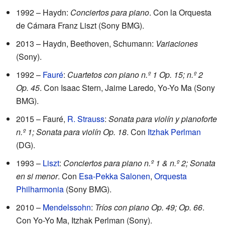
1992 – Haydn:
Conciertos para piano
. Con la Orquesta
de Cámara Franz Liszt (Sony BMG).
2013 – Haydn, Beethoven, Schumann:
Variaciones
(Sony).
1992 –
Fauré
:
Cuartetos con piano n.º 1 Op. 15; n.º 2
Op. 45
. Con Isaac Stern, Jaime Laredo, Yo-Yo Ma (Sony
BMG).
2015 – Fauré,
R. Strauss
:
Sonata para violín y pianoforte
n.º 1; Sonata para violín Op. 18
. Con
Itzhak Perlman
(DG).
1993 –
Liszt
:
Conciertos para piano n.º 1 & n.º 2; Sonata
en si menor
. Con
Esa-Pekka Salonen
,
Orquesta
Philharmonia
(Sony BMG).
2010 –
Mendelssohn
:
Tríos con piano Op. 49; Op. 66
.
Con Yo-Yo Ma, Itzhak Perlman (Sony).