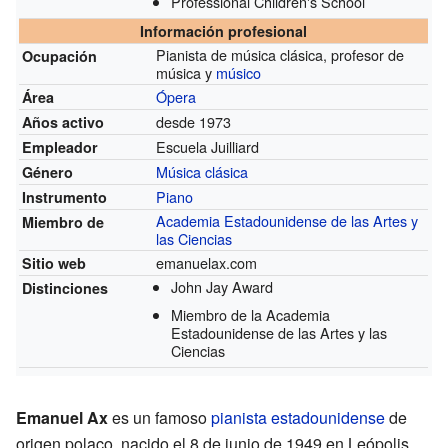
Professional Children's School
Información profesional
Pianista de música clásica, profesor de
Ocupación
música y
músico
Ópera
Área
desde 1973
Años activo
Escuela Juilliard
Empleador
Música clásica
Género
Piano
Instrumento
Academia Estadounidense de las Artes y
Miembro de
las Ciencias
emanuelax.com
Sitio web
John Jay Award
Distinciones
Miembro de la Academia
Estadounidense de las Artes y las
Ciencias
Emanuel Ax
es un famoso
pianista
estadounidense
de
origen polaco, nacido el 8 de junio de 1949 en Leópolis,