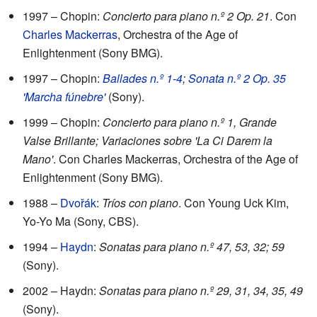
1997 – Chopin:
Concierto para piano n.º 2 Op. 21
. Con
Charles Mackerras
, Orchestra of the Age of
Enlightenment (Sony BMG).
1997 – Chopin:
Ballades n.º 1-4
;
Sonata n.º 2 Op. 35
'Marcha fúnebre'
(Sony).
1999 – Chopin:
Concierto para piano n.º 1, Grande
Valse Brillante; Variaciones sobre 'La Ci Darem la
Mano'
. Con Charles Mackerras, Orchestra of the Age of
Enlightenment (Sony BMG).
1988 –
Dvořák
:
Tríos con piano
. Con Young Uck Kim,
Yo-Yo Ma (Sony, CBS).
1994 –
Haydn
:
Sonatas para piano n.º 47, 53, 32; 59
(Sony).
2002 – Haydn:
Sonatas para piano n.º 29, 31, 34, 35, 49
(Sony).