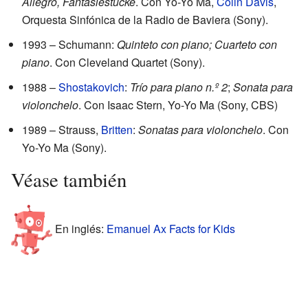
Allegro, Fantasiestücke
. Con Yo-Yo Ma,
Colin Davis
,
Orquesta Sinfónica de la Radio de Baviera (Sony).
1993 – Schumann:
Quinteto con piano; Cuarteto con
piano
. Con Cleveland Quartet (Sony).
1988 –
Shostakovich
:
Trío para piano n.º 2
;
Sonata para
violonchelo
. Con Isaac Stern, Yo-Yo Ma (Sony, CBS)
1989 – Strauss,
Britten
:
Sonatas para violonchelo
. Con
Yo-Yo Ma (Sony).
Véase también
En inglés:
Emanuel Ax Facts for Kids