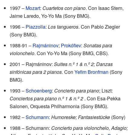
1997 –
Mozart
:
Cuartetos con piano
. Con Isaac Stern,
Jaime Laredo, Yo-Yo Ma (Sony BMG).
1996 –
Piazzolla
:
Los tangueros
. Con Pablo Ziegler
(Sony BMG).
1988-91 –
Rajmáninov
;
Prokófiev
:
Sonatas para
violonchelo
. Con Yo-Yo Ma (Sony BMG, CBS).
2001 – Rajmáninov:
Suites n.º 1 & n.º 2; Danzas
sinfónicas para 2 pianos
. Con
Yefim Bronfman
(Sony
BMG).
1993 –
Schoenberg
:
Concierto para piano
; Liszt:
Conciertos para piano n.º 1 & n.º 2
. Con Esa-Pekka
Salonen, Orquesta Philharmonia (Sony BMG).
1982 –
Schumann
:
Humoreske; Fantasiestücke
(Sony)
1988 – Schumann:
Concierto para violonchelo, Adagio;