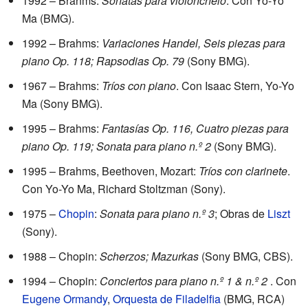
1992 – Brahms:
Sonatas para violonchelo
. Con Yo-Yo
Ma (BMG).
1992 – Brahms:
Variaciones Handel, Seis piezas para
piano Op. 118; Rapsodias Op. 79
(Sony BMG).
1967 – Brahms:
Tríos con piano
. Con Isaac Stern, Yo-Yo
Ma (Sony BMG).
1995 – Brahms:
Fantasías Op. 116, Cuatro piezas para
piano Op. 119; Sonata para piano n.º 2
(Sony BMG).
1995 – Brahms, Beethoven, Mozart:
Tríos con clarinete
.
Con Yo-Yo Ma, Richard Stoltzman (Sony).
1975 –
Chopin
:
Sonata para piano n.º 3
; Obras de
Liszt
(Sony).
1988 – Chopin:
Scherzos; Mazurkas
(Sony BMG, CBS).
1994 – Chopin:
Conciertos para piano n.º 1 & n.º 2
. Con
Eugene Ormandy
,
Orquesta de Filadelfia
(BMG, RCA)