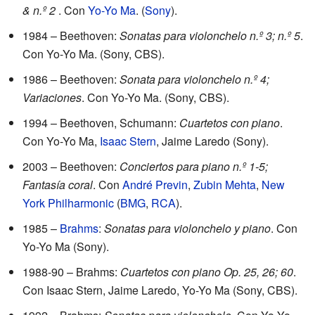
& n.º 2
. Con
Yo-Yo Ma
. (
Sony
).
1984 – Beethoven:
Sonatas para violonchelo n.º 3; n.º 5
.
Con Yo-Yo Ma. (Sony, CBS).
1986 – Beethoven:
Sonata para violonchelo n.º 4;
Variaciones
. Con Yo-Yo Ma. (Sony, CBS).
1994 – Beethoven, Schumann:
Cuartetos con piano
.
Con Yo-Yo Ma,
Isaac Stern
, Jaime Laredo (Sony).
2003 – Beethoven:
Conciertos para piano n.º 1-5;
Fantasía coral
. Con
André Previn
,
Zubin Mehta
,
New
York Philharmonic
(
BMG
,
RCA
).
1985 –
Brahms
:
Sonatas para violonchelo y piano
. Con
Yo-Yo Ma (Sony).
1988-90 – Brahms:
Cuartetos con piano Op. 25, 26; 60
.
Con Isaac Stern, Jaime Laredo, Yo-Yo Ma (Sony, CBS).