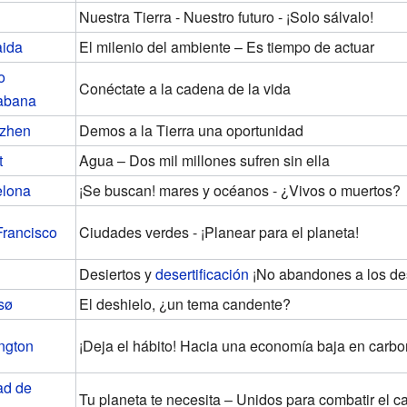
Nuestra Tierra - Nuestro futuro - ¡Solo sálvalo!
aida
El milenio del ambiente – Es tiempo de actuar
o
Conéctate a la cadena de la vida
abana
zhen
Demos a la Tierra una oportunidad
t
Agua – Dos mil millones sufren sin ella
elona
¡Se buscan! mares y océanos - ¿Vivos o muertos?
Francisco
Ciudades verdes - ¡Planear para el planeta!
Desiertos y
desertificación
¡No abandones a los des
sø
El deshielo, ¿un tema candente?
ngton
¡Deja el hábito! Hacia una economía baja en carb
ad de
Tu planeta te necesita – Unidos para combatir el c