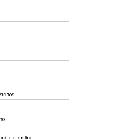
iertos!
ono
ambio climático