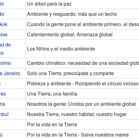
io
Un árbol para la paz
bi
Ambiente y resguardo: más que un techo
kok
Cuando la gente pone al ambiente primero, el desa
elas
Calentamiento global; Amenaza global
ad de
Los Niños y el medio ambiente
co
colmo
Cambio climático: necesidad de una sociedad glob
e Janeiro
Solo una Tierra, preocúpate y comparte
n
Pobreza y ambiente - Rompiendo el círculo vicioso
res
Una Tierra, una familia
ria
Nosotros la gente: Unidos por un ambiente global
mbul
Nuestra Tierra, nuestro hábitat, nuestro hogar
Por la vida en la Tierra
ú
Por la vida en la Tierra - Salva nuestros mares