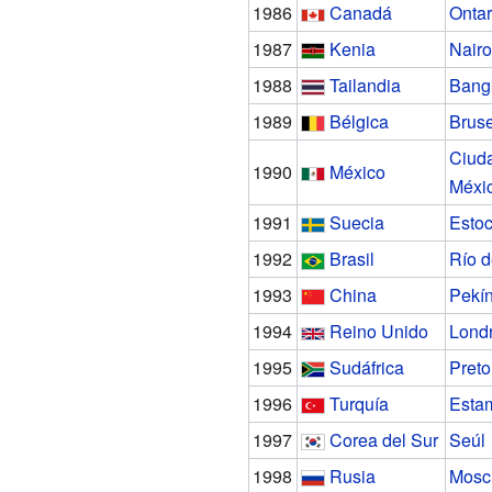
1986
Canadá
Ontar
1987
Kenia
Nairo
1988
Tailandia
Bang
1989
Bélgica
Brus
Ciud
1990
México
Méxi
1991
Suecia
Esto
1992
Brasil
Río d
1993
China
Pekí
1994
Reino Unido
Lond
1995
Sudáfrica
Preto
1996
Turquía
Esta
1997
Corea del Sur
Seúl
1998
Rusia
Mosc