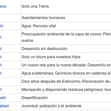
ane
Solo una Tierra
Asentamientos humanos
io
Agua: Recurso vital
Preocupación ambiental de la capa de ozono; Pérdi
t
suelos
t
Desarrollo sin destrucción
t
Solo un futuro para nuestros hijos
t
Un nuevo reto para la nueva década: Desarrollo si
t
Agua subterránea; Químicos tóxicos en cadenas a
Diez años después de Estocolmo (Renovación de 
t
Manejando y disponiendo residuos peligrosos: lluv
hahi
Desertificación
mabad
Juventud: población y el ambiente