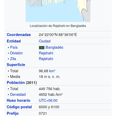
Localización de Rajshahi en Bangladés
24°22′00″N
88°36′00″E
Coordenadas
Ciudad
Entidad
•
País
Bangladés
•
División
Rajshahi
•
Zila
Rajshahi
Superficie
• Total
96,68
km²
• Media
18 m s. n. m.
Población
(2011)
• Total
449 756 hab.
•
Densidad
4652 hab./km²
UTC+06:00
Huso horario
6000 y 6100
Código postal
0721
Prefijo