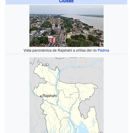
Ciudad
Vista panorámica de Rajshahi a orillas del río
Padma
Rajshahi