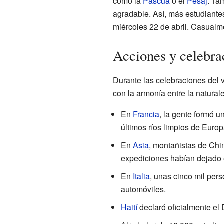
como la
Pascua
o el
Pésaj
. Ta
agradable. Así, más estudiantes
miércoles 22 de abril. Casualm
Acciones y celebrac
Durante las celebraciones del 
con la armonía entre la naturale
En
Francia
, la gente formó 
últimos ríos limpios de Europ
En
Asia
, montañistas de Chi
expediciones habían dejado 
En
Italia
, unas cinco mil per
automóviles.
Haití
declaró oficialmente el 