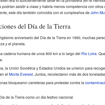
mbién era lo suficientemente tarde en la primavera (en el hemisfe
 podrían asistir a clase y habría menos competencia con otros e
ente, este día también coincidía con el cumpleaños de
John Mui
iones del Día de la Tierra
vigésimo aniversario del Día de la Tierra en 1990, muchas pe
za y el planeta.
una cadena humana de unos 800 km a lo largo del
Río Loira
. Que
a.
na, la Unión Soviética y Estados Unidos se unieron para recoge
en el
Monte Everest
. Juntos, recolectaron más de dos tonelada
sonas bloquearon carreteras para protestar contra la
contaminac
Día de la Tierra como un día festivo nacional.