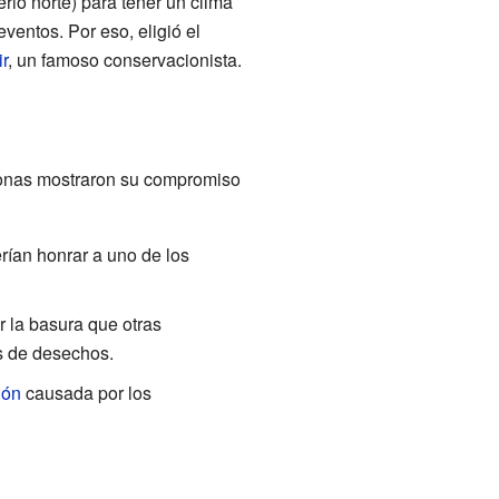
rio norte) para tener un clima
ventos. Por eso, eligió el
r
, un famoso conservacionista.
rsonas mostraron su compromiso
rían honrar a uno de los
r la basura que otras
s de desechos.
ión
causada por los