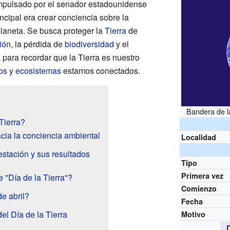
 impulsado por el senador estadounidense
incipal era crear conciencia sobre la
planeta. Se busca proteger la
Tierra
de
ión
, la pérdida de
biodiversidad
y el
a para recordar que la Tierra es nuestro
os
y
ecosistemas
estamos conectados.
Bandera de l
Tierra?
cia la conciencia ambiental
Localidad
estación y sus resultados
Tipo
Primera vez
 "Día de la Tierra"?
Comienzo
e abril?
Fecha
el Día de la Tierra
Motivo
D