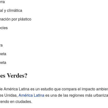
rra
l y climática
ación por plástico
ecies
ra
neta
neta
es Verdes?
e América Latina es un estudio que compara el impacto ambient
nes Unidas,
América Latina
es una de las regiones más urbaniza
iendo en ciudades.