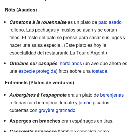
Rôts (Asados)
Canetons à la rouennaise
es un plato de
pato asado
relleno. Las pechugas y muslos se asan y se cortan
finos. El resto del pato se prensa para sacar sus jugos y
hacer una salsa especial. (Este plato es hoy la
especialidad del restaurante La Tour d'Argent.)
Ortolans sur canapés
,
hortelanos
(un ave que ahora es
una
especie protegida
) fritos sobre una
tostada
.
Entremets (Platos de verduras)
Aubergines à l'espagnole
era un plato de
berenjenas
rellenas con berenjena, tomate y
jamón
picados,
cubiertas con
gruyère
gratinado
.
Asperges en branches
eran espárragos en tiras.
Cassolette princesse
(también conocida como