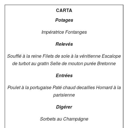
CARTA
Potages
Impératrice
Fontanges
Relevés
Soufflé à la reine
Filets de sole à la vénitienne
Escalope
de turbot au gratin
Selle de mouton purée Bretonne
Entrées
Poulet à la portugaise
Paté chaud decailles
Homard à la
parisienne
Digérer
Sorbets au Champágne