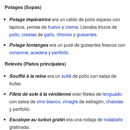
Potages (Sopas)
Potage impératrice
era un caldo de pollo espeso con
tapioca, yemas de
huevo
y
crema
. Llevaba trozos de
pollo
,
crestas
de
gallo
,
riñones
y
guisantes
.
Potage fontanges
era un puré de guisantes frescos con
consomé
,
acedera
y
perifollo
.
Relevés (Platos principales)
Soufflé à la reine
era un
suflé
de pollo con salsa de
trufas.
Filets de sole à la vénitienne
eran filetes de
lenguado
con salsa de
vino blanco
,
vinagre
de estragón,
chalotas
y perifollo.
Escalope au turbot gratin
era una rodaja de
rodaballo
gratinada.