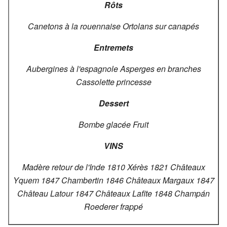
Rôts
Canetons à la rouennaise
Ortolans sur canapés
Entremets
Aubergines à l'espagnole
Asperges en branches
Cassolette princesse
Dessert
Bombe glacée
Fruit
VINS
Madère retour de l'Inde 1810
Xérès 1821
Châteaux
Yquem 1847
Chambertin 1846
Châteaux Margaux 1847
Château Latour 1847
Châteaux Lafite 1848
Champán
Roederer frappé