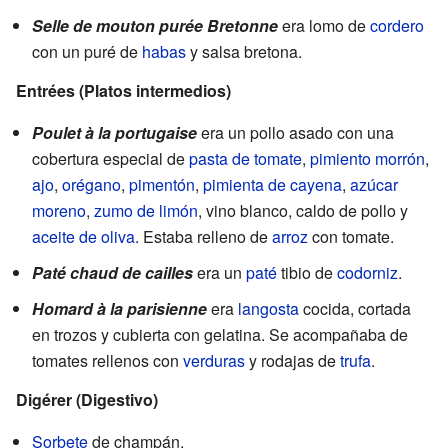
Selle de mouton purée Bretonne
era lomo de
cordero
con un puré de
habas
y salsa bretona.
Entrées (Platos intermedios)
Poulet à la portugaise
era un pollo asado con una
cobertura especial de
pasta de tomate
,
pimiento morrón
,
ajo
,
orégano
,
pimentón
,
pimienta de cayena
,
azúcar
moreno
,
zumo de limón
, vino blanco, caldo de pollo y
aceite de oliva
. Estaba relleno de
arroz
con tomate.
Paté chaud de cailles
era un
paté
tibio de
codorniz
.
Homard à la parisienne
era
langosta
cocida, cortada
en trozos y cubierta con gelatina. Se acompañaba de
tomates rellenos con
verduras
y rodajas de
trufa
.
Digérer (Digestivo)
Sorbete
de champán.