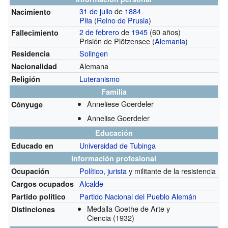
31 de julio
de
1884
Nacimiento
Piła
(
Reino de Prusia
)
2 de febrero
de
1945
(60 años)
Fallecimiento
Prisión de Plötzensee (
Alemania
)
Solingen
Residencia
Alemana
Nacionalidad
Luteranismo
Religión
Familia
Anneliese Goerdeler
Cónyuge
Annelise Goerdeler
Educación
Universidad de Tubinga
Educado en
Información profesional
Político
,
jurista
y militante de la resistencia
Ocupación
Alcalde
Cargos ocupados
Partido Nacional del Pueblo Alemán
Partido político
Medalla Goethe de Arte y
Distinciones
Ciencia
(1932)