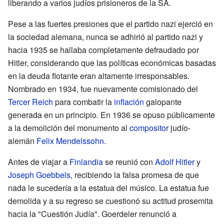
liberando a varios judíos prisioneros de la SA.
Pese a las fuertes presiones que el partido nazi ejerció en
la sociedad alemana, nunca se adhirió al partido nazi y
hacia 1935 se hallaba completamente defraudado por
Hitler, considerando que las políticas económicas basadas
en la deuda flotante eran altamente irresponsables.
Nombrado en 1934, fue nuevamente comisionado del
Tercer Reich
para combatir la
inflación
galopante
generada en un principio. En 1936 se opuso públicamente
a la demolición del monumento al
compositor
judío-
alemán
Felix Mendelssohn
.
Antes de viajar a
Finlandia
se reunió con
Adolf Hitler
y
Joseph Goebbels
, recibiendo la falsa promesa de que
nada le sucedería a la estatua del músico. La estatua fue
demolida y a su regreso se cuestionó su actitud prosemita
hacia la "Cuestión Judía". Goerdeler renunció a