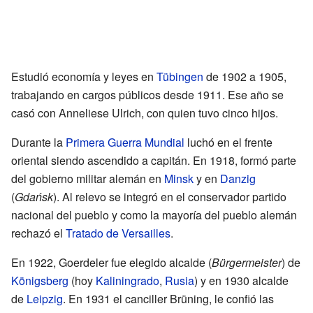
Estudió economía y leyes en
Tübingen
de 1902 a 1905,
trabajando en cargos públicos desde 1911. Ese año se
casó con Anneliese Ulrich, con quien tuvo cinco hijos.
Durante la
Primera Guerra Mundial
luchó en el frente
oriental siendo ascendido a capitán. En 1918, formó parte
del gobierno militar alemán en
Minsk
y en
Danzig
(
Gdańsk
). Al relevo se integró en el conservador partido
nacional del pueblo y como la mayoría del pueblo alemán
rechazó el
Tratado de Versailles
.
En 1922, Goerdeler fue elegido alcalde (
Bürgermeister
) de
Königsberg
(hoy
Kaliningrado
,
Rusia
) y en 1930 alcalde
de
Leipzig
. En 1931 el canciller Brüning, le confió las