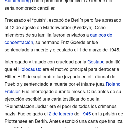
Stauffenberg
como promotor ejecutivo. De tener éxito,
sería nombrado canciller.
Fracasado el "putsh", escapó de Berlín pero fue apresado
el 12 de agosto en Marienwerder (Kwidzyn). Ocho
miembros de su familia fueron enviados a
campos de
concentración
, su hermano Fritz Goerdeler fue
sentenciado a muerte y ejecutado el 1 de marzo de 1945.
Interrogado y tratado con crueldad por la
Gestapo
admitió
que el
Holocausto
era el motivo principal para derrocar a
Hitler. El 9 de septiembre fue juzgado en el Tribunal del
Pueblo y sentenciado a muerte por el infame juez
Roland
Freisler
. Fue interrogado durante meses. Días antes de su
ejecución escribió una carta testificando que la
"Reinstalación Judía" era el peor de todos los crímenes
nazis. Fue colgado el
2 de febrero
de
1945
en la prisión de
Plötzensee en Berlín. Antes escribió una carta que finaliza