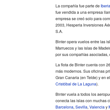
La compañía fue parte de
Iberi
fue vendida a una empresa lla
empresa se creó solo para com
2003, Hesperia Inversiones Aé
S.A.
Binter opera vuelos entre las i
Marruecos y las islas de Madei
por sus compañías asociadas, 
La flota de Binter cuenta con 
más modernos. Sus oficinas pri
Gran Canaria (en Telde) y en e
Cristóbal de La Laguna
).
Binter vuela a todos los aeropu
conecta las islas con muchas
Barcelona
,
Sevilla
,
Valencia
y