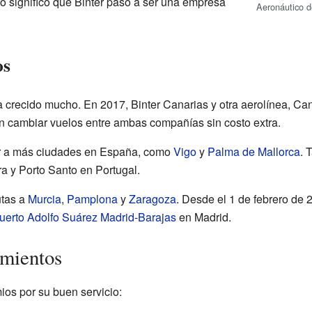
o significó que Binter pasó a ser una empresa
Aeronáutico 
os
ha crecido mucho. En 2017, Binter Canarias y otra aerolínea, Ca
n cambiar vuelos entre ambas compañías sin costo extra.
ar a más ciudades en España, como
Vigo
y
Palma de Mallorca
. 
ra y Porto Santo en Portugal.
utas a
Murcia
,
Pamplona
y
Zaragoza
. Desde el 1 de febrero de 
uerto Adolfo Suárez Madrid-Barajas
en Madrid.
imientos
ios por su buen servicio: