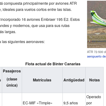
 está compuesta principalmente por aviones ATR
 ideales para vuelos cortos entre las islas.
 incorporado 16 aviones Embraer 195 E2. Estos
andes y modernos, que usa para sus rutas
ás largas.
a las siguientes aeronaves:
ATR 72-500 de
aeropuerto de
Flota actual de Binter Canarias
Pasajeros
(clase
s
Matrículas
Antigüedad
Notas
única)
Operado
EC-MIF «Timple»
9,5 años
por