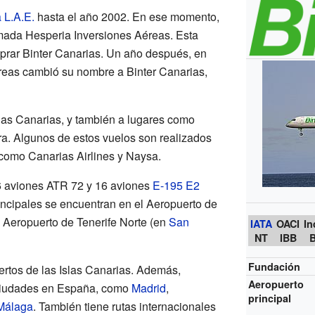
a L.A.E.
hasta el año 2002. En ese momento,
mada Hesperia Inversiones Aéreas. Esta
prar Binter Canarias. Un año después, en
reas cambió su nombre a Binter Canarias,
slas Canarias, y también a lugares como
ra. Algunos de estos vuelos son realizados
como Canarias Airlines y Naysa.
26 aviones ATR 72 y 16 aviones
E-195 E2
ncipales se encuentran en el Aeropuerto de
l Aeropuerto de Tenerife Norte (en
San
IATA
OACI
In
NT
IBB
Fundación
ertos de las Islas Canarias. Además,
Aeropuerto
 ciudades en España, como
Madrid
,
principal
Málaga
. También tiene rutas internacionales