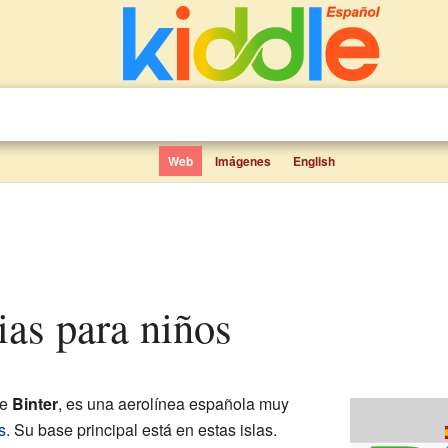
Web
Imágenes
English
rias para niños
te
Binter
, es una aerolínea española muy
s
. Su base principal está en estas islas.