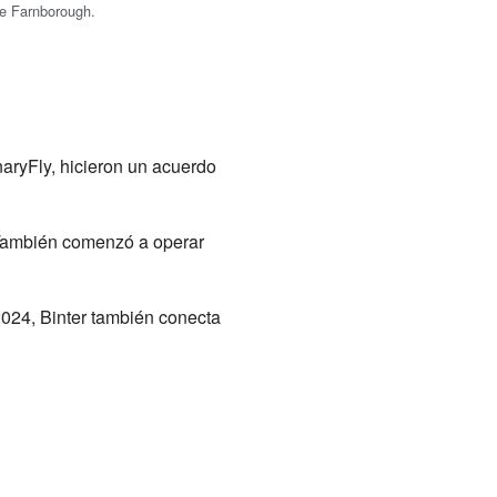
de Farnborough.
naryFly, hicieron un acuerdo
También comenzó a operar
2024, Binter también conecta