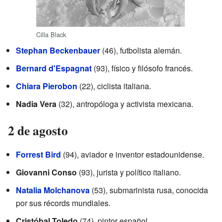
Cilla Black
Stephan Beckenbauer
(46), futbolista alemán.
Bernard d'Espagnat
(93), físico y filósofo francés.
Chiara Pierobon
(22), ciclista italiana.
Nadia Vera
(32), antropóloga y activista mexicana.
2 de agosto
Forrest Bird
(94), aviador e inventor estadounidense.
Giovanni Conso
(93), jurista y político italiano.
Natalia Molchanova
(53), submarinista rusa, conocida
por sus récords mundiales.
Cristóbal Toledo
(74), pintor español.