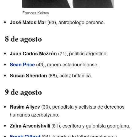
Frances Kelsey
José Matos Mar
(93), antropólogo peruano.
8 de agosto
Juan Carlos Mazzón
(71), político argentino.
Sean Price
(43), rapero estadounidense.
Susan Sheridan
(68), actriz británica.
9 de agosto
Rasim Aliyev
(30), periodista y activista de derechos
humanos azerbaiyano.
Zaira Arsenishvili
(81), escritora y guionista georgiana.
Frank Gifford
(84), jugador de fútbol americano y