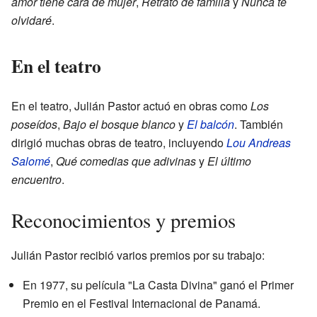
amor tiene cara de mujer
,
Retrato de familia
y
Nunca te
olvidaré
.
En el teatro
En el teatro, Julián Pastor actuó en obras como
Los
poseídos
,
Bajo el bosque blanco
y
El balcón
. También
dirigió muchas obras de teatro, incluyendo
Lou Andreas
Salomé
,
Qué comedias que adivinas
y
El último
encuentro
.
Reconocimientos y premios
Julián Pastor recibió varios premios por su trabajo:
En 1977, su película "La Casta Divina" ganó el Primer
Premio en el Festival Internacional de Panamá.