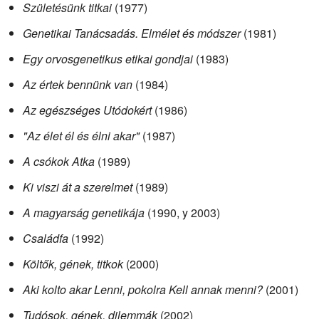
Születésünk titkai
(1977)
Genetikai Tanácsadás. Elmélet és módszer
(1981)
Egy orvosgenetikus etikai gondjai
(1983)
Az értek bennünk van
(1984)
Az egészséges Utódokért
(1986)
"Az élet él és élni akar"
(1987)
A csókok Atka
(1989)
Ki viszi át a szerelmet
(1989)
A magyarság genetikája
(1990, y 2003)
Családfa
(1992)
Költők, gének, titkok
(2000)
Aki kolto akar Lenni, pokolra Kell annak menni?
(2001)
Tudósok, gének, dilemmák
(2002)