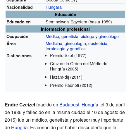
Húngara
Nacionalidad
Educación
Semmelweis Egyetem
(hasta 1959)
Educado en
Información profesional
Médico
,
genetista
,
biólogo
y
ginecólogo
Ocupación
Medicina
,
ginecología
,
obstetricia
,
Área
teratología
y
genética
Premio Szot
(1977)
Distinciones
Cruz de la Orden del Mérito de
Hungría
(2005)
Hazám-díj
(2011)
Premio Radnóti
(2012)
Endre Czeizel
(nacido en
Budapest
,
Hungría
, el 3 de abril
de 1935 y fallecido en la misma ciudad el 10 de agosto de
2015) fue un médico, genetista y profesor muy importante
de
Hungría
. Es conocido por haber descubierto que la