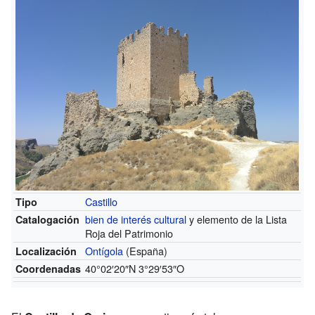
Castillo
Tipo
bien de interés cultural
y elemento de la Lista
Catalogación
Roja del Patrimonio
Ontígola
(España)
Localización
40°02′20″N
3°29′53″O
Coordenadas