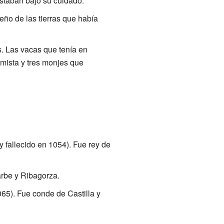
estaban bajo su cuidado.
ño de las tierras que había
s. Las vacas que tenía en
ómista y tres monjes que
 fallecido en 1054). Fue rey de
arbe y Ribagorza.
65). Fue conde de Castilla y