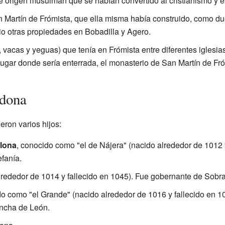
de origen musulmán que se habían convertido al cristianismo y 
 Martín de Frómista, que ella misma había construido, como due
o otras propiedades en Bobadilla y Agero.
 vacas y yeguas) que tenía en Frómista entre diferentes iglesia
l lugar donde sería enterrada, el monasterio de San Martín de Fr
adona
ron varios hijos:
plona
, conocido como "el de Nájera" (nacido alrededor de 1012 y
fanía.
lrededor de 1014 y fallecido en 1045). Fue gobernante de Sobr
do como "el Grande" (nacido alrededor de 1016 y fallecido en 10
ncha de León.