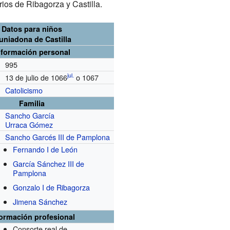
rios de Ribagorza y Castilla.
Datos para niños
uniadona de Castilla
nformación personal
995
jul.
13 de julio de 1066
o 1067
Catolicismo
Familia
Sancho García
Urraca Gómez
Sancho Garcés III de Pamplona
Fernando I de León
García Sánchez III de
Pamplona
Gonzalo I de Ribagorza
Jimena Sánchez
formación profesional
Consorte real de