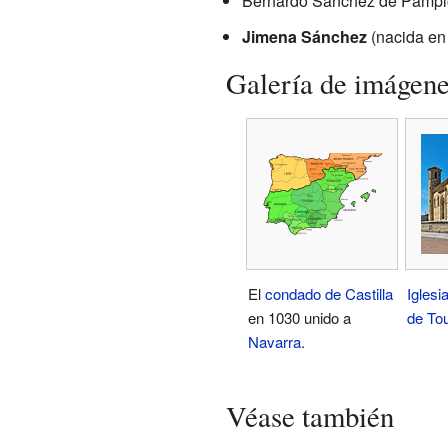
Bernardo Sánchez de Pampl
Jimena Sánchez
(nacida en 
Galería de imágen
El
condado de Castilla
Iglesi
en 1030 unido a
de Tou
Navarra
.
Véase también