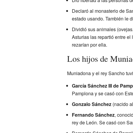
Dio libertad a las personas 
Declaró al monasterio de San
estado usando. También le di
Dividió sus animales (ovejas,
Asturias las repartió entre e
rezarían por ella.
Los hijos de Muni
Muniadona y el rey Sancho tuvie
García Sánchez III de Pam
Pamplona y se casó con Este
Gonzalo Sánchez
(nacido a
Fernando Sánchez
, conoci
rey de León. Se casó con Sa