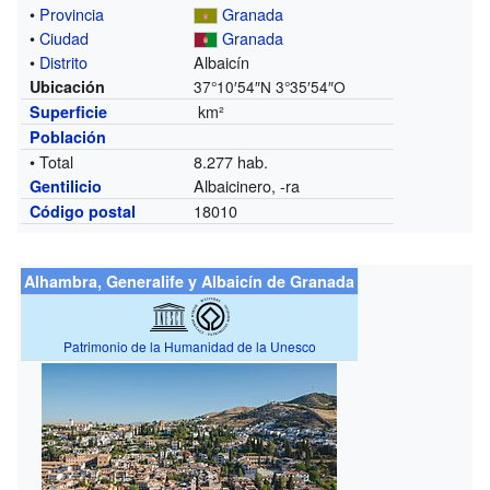
•
Provincia
Granada
•
Ciudad
Granada
•
Distrito
Albaicín
Ubicación
37°10′54″N
3°35′54″O
km²
Superficie
Población
• Total
8.277 hab.
Albaicinero, -ra
Gentilicio
18010
Código postal
Alhambra, Generalife y Albaicín de Granada
Patrimonio de la Humanidad de la Unesco