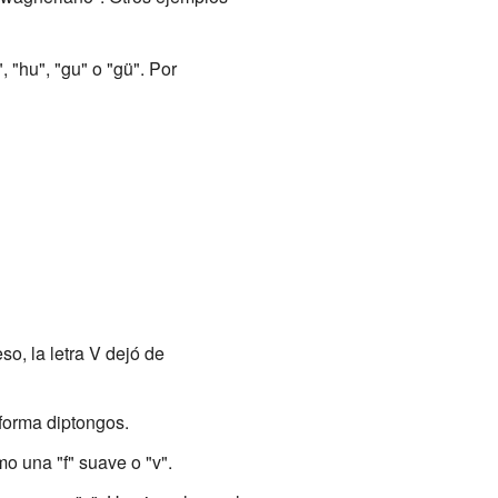
"hu", "gu" o "gü". Por
so, la letra V dejó de
forma diptongos.
mo una "f" suave o "v".