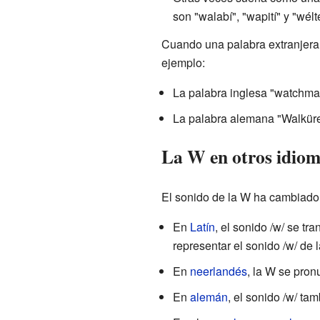
son "walabí", "wapití" y "wélte
Cuando una palabra extranjera 
ejemplo:
La palabra inglesa "watchman
La palabra alemana "Walküre
La W en otros idio
El sonido de la W ha cambiado a
En
Latín
, el sonido /w/ se tr
representar el sonido /w/ de
En
neerlandés
, la W se pron
En
alemán
, el sonido /w/ ta