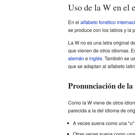
Uso de la W en el 
En el
alfabeto fonético internac
se produce con los labios y la p
La W no es una letra original d
que vienen de otros idiomas. E
alemán
e
inglés
. También se us
que se adaptan al alfabeto latin
Pronunciación de l
Como la W viene de otros idiom
parecida a la del idioma de ori
A veces suena como una "u" 
Otras veces suena como una 