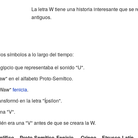
La letra W tiene una historia interesante que se
antiguos.
ios símbolos a lo largo del tiempo:
gipcio que representaba el sonido "U".
aw" en el alfabeto Proto-Semítico.
 "Waw"
fenicia
.
ransformó en la letra "Ípsilon".
na "V".
ién era una "V" antes de que se creara la W.
glífico
Proto-Semítico
Fenicio
Griego
Etrusco
Latín