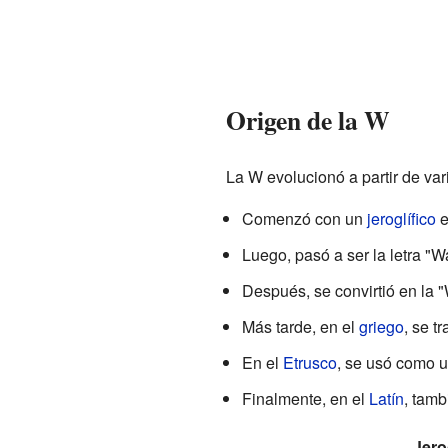
Origen de la W
La W evolucionó a partir de var
Comenzó con un
jeroglífico
e
Luego, pasó a ser la letra "W
Después, se convirtió en la
Más tarde, en el
griego
, se t
En el
Etrusco
, se usó como u
Finalmente, en el
Latín
, tamb
Jero