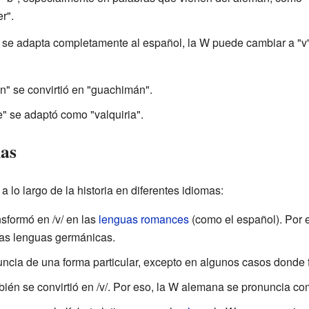
r".
se adapta completamente al español, la W puede cambiar a "v", 
" se convirtió en "guachimán".
" se adaptó como "valquiria".
mas
 lo largo de la historia en diferentes idiomas:
ansformó en /v/ en las
lenguas romances
(como el español). Por e
 las lenguas germánicas.
uncia de una forma particular, excepto en algunos casos donde 
mbién se convirtió en /v/. Por eso, la W alemana se pronuncia co