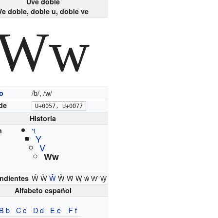
Uve doble
Ve doble, doble u, doble ve
Ww
/b/, /w/
o
de
U+0057, U+0077
Historia
𐤅
n
Υ
V
Ww
Ẃ Ẁ
Ŵ
Ẅ Ẇ Ẉ ẘ Ⱳ Ꝡ
ndientes
Alfabeto español
B b
C c
D d
E e
F f