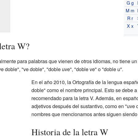
G g
M m
R r
X x
letra W?
almente para palabras que vienen de otros idiomas, no tiene u
 doble", "ve doble", "doble uve", "doble ve" o "doble u".
En el año 2010, la Ortografía de la lengua espa
doble" como el nombre principal. Esto se debe a
recomendado para la letra V. Además, en españo
adjetivos después del sustantivo, como en "uve 
nombres que mencionamos antes siguen siendo 
Historia de la letra W