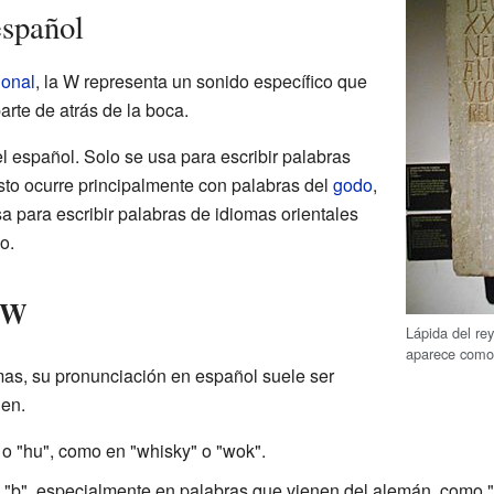
español
ional
, la W representa un sonido específico que
arte de atrás de la boca.
el español. Solo se usa para escribir palabras
sto ocurre principalmente con palabras del
godo
,
a para escribir palabras de idiomas orientales
o.
a W
Lápida del re
aparece como 
as, su pronunciación en español suele ser
gen.
o "hu", como en "whisky" o "wok".
"b", especialmente en palabras que vienen del alemán, como 