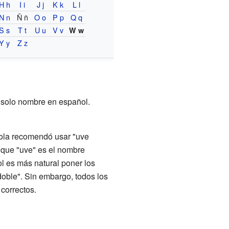
H h
I i
J j
K k
L l
N n
Ñ ñ
O o
P p
Q q
S s
T t
U u
V v
W w
Y y
Z z
n solo nombre en español.
ñola recomendó usar "uve
 que "uve" es el nombre
l es más natural poner los
doble". Sin embargo, todos los
correctos.