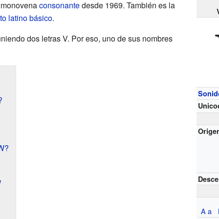
ecimonovena
consonante
desde 1969. También es la
to latino básico
.
 uniendo dos letras V. Por eso, uno de sus nombres
Sonid
?
Unico
Orige
 W?
Desce
W
A a