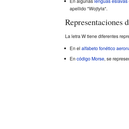
En algunas
lenguas eslavas
apellido "Wojtyła".
Representaciones d
La letra W tiene diferentes re
En el
alfabeto fonético aeron
En
código Morse
, se represe