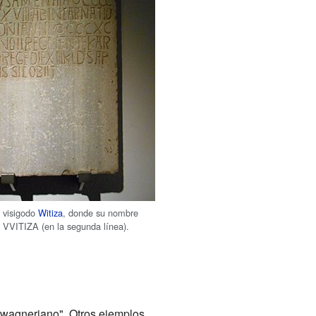
y visigodo
Witiza
, donde su nombre
VVITIZA (en la segunda línea).
"wagneriano". Otros ejemplos