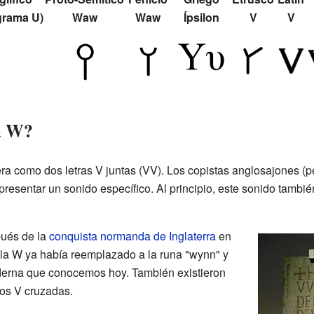
grama U)
Waw
Waw
Ípsilon
V
V
a W?
ra como dos letras V juntas (VV). Los copistas anglosajones (
presentar un sonido específico. Al principio, este sonido tambi
pués de la
conquista normanda de Inglaterra
en
 la W ya había reemplazado a la runa "wynn" y
oderna que conocemos hoy. También existieron
dos V cruzadas.