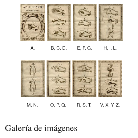
A.
B, C, D.
H, I, L.
E, F, G.
V, X, Y, Z.
M, N.
O, P, Q.
R, S, T.
Galería de imágenes