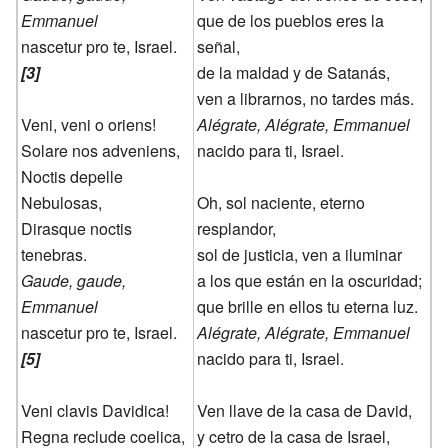
Emmanuel
que de los pueblos eres la
nascetur pro te, Israel.
señal,
[3]
de la maldad y de Satanás,
ven a librarnos, no tardes más.
Veni, veni o oriens!
Alégrate, Alégrate, Emmanuel
Solare nos adveniens,
nacido para ti, Israel.
Noctis depelle
Nebulosas,
Oh, sol naciente, eterno
Dirasque noctis
resplandor,
tenebras.
sol de justicia, ven a iluminar
Gaude, gaude,
a los que están en la oscuridad;
Emmanuel
que brille en ellos tu eterna luz.
nascetur pro te, Israel.
Alégrate, Alégrate, Emmanuel
[5]
nacido para ti, Israel.
Veni clavis Davidica!
Ven llave de la casa de David,
Regna reclude coelica,
y cetro de la casa de Israel,