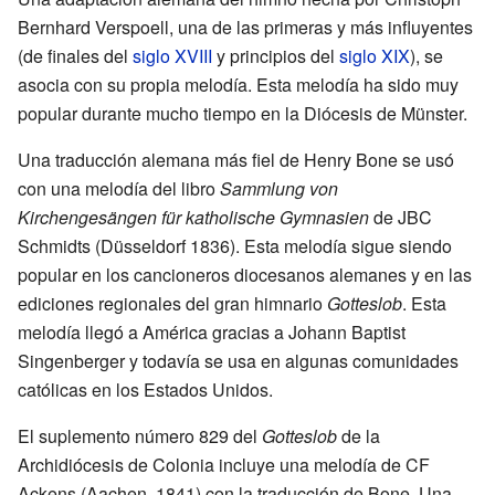
Bernhard Verspoell, una de las primeras y más influyentes
(de finales del
siglo XVIII
y principios del
siglo XIX
), se
asocia con su propia melodía. Esta melodía ha sido muy
popular durante mucho tiempo en la Diócesis de Münster.
Una traducción alemana más fiel de Henry Bone se usó
con una melodía del libro
Sammlung von
Kirchengesängen für katholische Gymnasien
de JBC
Schmidts (Düsseldorf 1836). Esta melodía sigue siendo
popular en los cancioneros diocesanos alemanes y en las
ediciones regionales del gran himnario
Gotteslob
. Esta
melodía llegó a América gracias a Johann Baptist
Singenberger y todavía se usa en algunas comunidades
católicas en los Estados Unidos.
El suplemento número 829 del
Gotteslob
de la
Archidiócesis de Colonia incluye una melodía de CF
Ackens (Aachen, 1841) con la traducción de Bone. Una