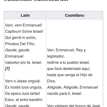
Latín
Castellano
Veni, veni Emmanuel!
Captivum Solve Israel!
Qui gemit in exilio,
Privatus Dei Filio,
Gaude, gaude,
Ven, Emmanuel, Rey y
Emmanuel
legislador,
nascetur pro te, Israel.
redime a tu pueblo Israel,
[7]
que llora desterrado aquí,
hasta que venga el Hijo de
Veni o Jesse virgula!
Dios.
Ex hostis tuos ungula,
Alégrate, Alégrate, Emmanuel
De specu tuos tartari
nacido para ti, Israel.
Educ, et antro barathri.
Gaude, gaude,
Ven vástago del tronco de Jesé,