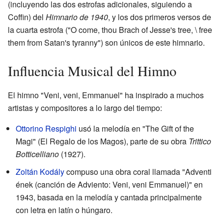
(incluyendo las dos estrofas adicionales, siguiendo a
Coffin) del
Himnario de 1940
, y los dos primeros versos de
la cuarta estrofa ("O come, thou Brach of Jesse's tree, \ free
them from Satan's tyranny") son únicos de este himnario.
Influencia Musical del Himno
El himno "Veni, veni, Emmanuel" ha inspirado a muchos
artistas y compositores a lo largo del tiempo:
Ottorino Respighi
usó la melodía en "The Gift of the
Magi" (El Regalo de los Magos), parte de su obra
Trittico
Botticelliano
(1927).
Zoltán Kodály
compuso una obra coral llamada "Adventi
ének (canción de Adviento: Veni, veni Emmanuel)" en
1943, basada en la melodía y cantada principalmente
con letra en latín o húngaro.