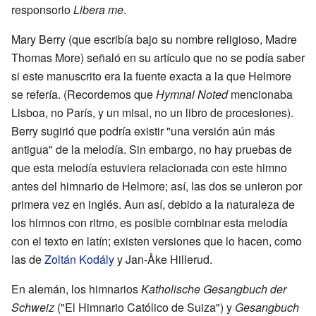
responsorio
Libera me
.
Mary Berry (que escribía bajo su nombre religioso, Madre
Thomas More) señaló en su artículo que no se podía saber
si este manuscrito era la fuente exacta a la que Helmore
se refería. (Recordemos que
Hymnal Noted
mencionaba
Lisboa, no París, y un misal, no un libro de procesiones).
Berry sugirió que podría existir "una versión aún más
antigua" de la melodía. Sin embargo, no hay pruebas de
que esta melodía estuviera relacionada con este himno
antes del himnario de Helmore; así, las dos se unieron por
primera vez en inglés. Aun así, debido a la naturaleza de
los himnos con ritmo, es posible combinar esta melodía
con el texto en latín; existen versiones que lo hacen, como
las de
Zoltán Kodály
y Jan-Åke Hillerud.
En alemán, los himnarios
Katholische Gesangbuch der
Schweiz
("El Himnario Católico de Suiza") y
Gesangbuch