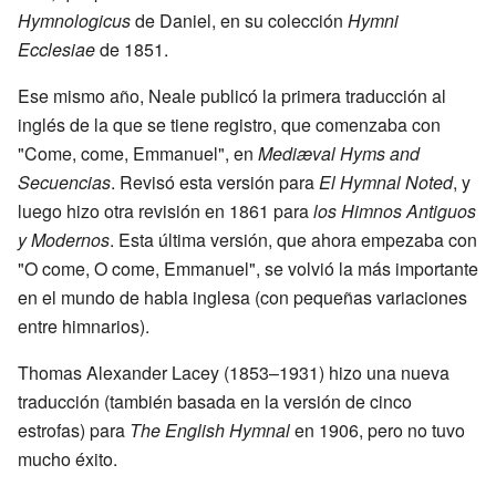
Hymnologicus
de Daniel, en su colección
Hymni
Ecclesiae
de 1851.
Ese mismo año, Neale publicó la primera traducción al
inglés de la que se tiene registro, que comenzaba con
"Come, come, Emmanuel", en
Mediæval Hyms and
Secuencias
. Revisó esta versión para
El Hymnal Noted
, y
luego hizo otra revisión en 1861 para
los Himnos Antiguos
y Modernos
. Esta última versión, que ahora empezaba con
"O come, O come, Emmanuel", se volvió la más importante
en el mundo de habla inglesa (con pequeñas variaciones
entre himnarios).
Thomas Alexander Lacey (1853–1931) hizo una nueva
traducción (también basada en la versión de cinco
estrofas) para
The English Hymnal
en 1906, pero no tuvo
mucho éxito.