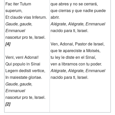
Fac iter Tutum
que abres y no se cerrará,
superum,
que cierras y que nadie puede
Et claude vias Inferum.
abrir.
Gaude, gaude,
Alégrate, Alégrate, Emmanuel
Emmanuel
nacido para ti, Israel.
nascetur pro te, Israel.
[4]
Ven, Adonai, Pastor de Israel,
que te apareciste a Moisés,
Veni, veni Adonai!
tu ley le diste en el Sinaí,
Qui populo in Sinai
ven a librarnos con tu poder.
Legem dedisti vertice,
Alégrate, Alégrate, Emmanuel
In maiestate gloriae.
nacido para ti, Israel.
Gaude, gaude,
Emmanuel
nascetur pro te, Israel.
[2]