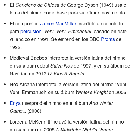
El
Concierto da Chiesa
de George Dyson (1949) usa el
tema del himno como base para su primer movimiento.
El compositor
James MacMillan
escribió un concierto
para
percusión
,
Veni, Veni, Emmanuel
, basado en este
villancico en 1991. Se estrenó en los BBC
Proms
de
1992.
Medieval Baebes interpretó la versión latina del himno
en su álbum debut
Salva Nos
de 1997, y en su álbum de
Navidad de 2013
Of Kins & Angels
.
Nox Arcana interpretó la versión latina del himno "Veni,
Veni, Emmanuel" en su álbum
Winter's Knight
en 2005.
Enya
interpretó el himno en el álbum
And Winter
Came...
(2008).
Loreena McKennitt incluyó la versión latina del himno
en su álbum de 2008
A Midwinter Night's Dream
.