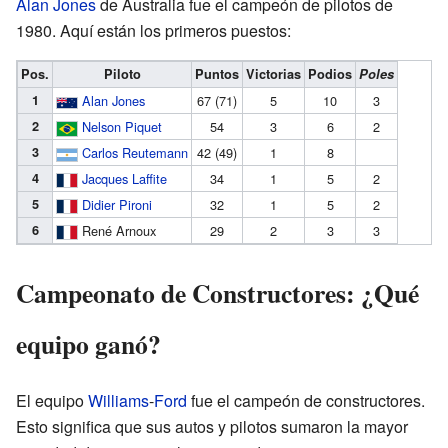
Alan Jones
de Australia fue el campeón de pilotos de
1980. Aquí están los primeros puestos:
Pos.
Piloto
Puntos
Victorias
Podios
Poles
1
Alan Jones
67 (71)
5
10
3
2
Nelson Piquet
54
3
6
2
3
Carlos Reutemann
42 (49)
1
8
4
Jacques Laffite
34
1
5
2
5
Didier Pironi
32
1
5
2
6
René Arnoux
29
2
3
3
Campeonato de Constructores: ¿Qué
equipo ganó?
El equipo
Williams
-
Ford
fue el campeón de constructores.
Esto significa que sus autos y pilotos sumaron la mayor