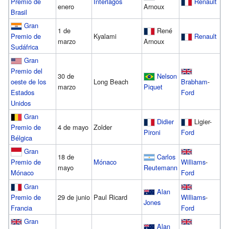
Premio de
Interlagos
Renault
enero
Arnoux
Brasil
Gran
1 de
René
Premio de
Kyalami
Renault
marzo
Arnoux
Sudáfrica
Gran
Premio del
30 de
Nelson
oeste de los
Long Beach
Brabham
-
marzo
Piquet
Estados
Ford
Unidos
Gran
Didier
Ligier-
Premio de
4 de mayo
Zolder
Pironi
Ford
Bélgica
Gran
18 de
Carlos
Mónaco
Williams
-
Premio de
mayo
Reutemann
Ford
Mónaco
Gran
Alan
Premio de
29 de junio
Paul Ricard
Williams
-
Jones
Francia
Ford
Gran
Alan