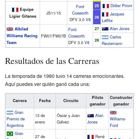
Didier Pironi
25
Ford
Equipe
JS11/15
Cosworth
Jacques
Ligier Gitanes
26
DFV 3.0
V8
Laffite
Alan Jones
27
Albilad
Ford
Williams Racing
FW07/FW07B
Cosworth
Carlos
28
DFV 3.0
V8
Team
Reutemann
Resultados de las Carreras
La temporada de 1980 tuvo 14 carreras emocionantes.
Aquí puedes ver quién ganó cada una:
Piloto
Constructor
Carrera
Fecha
Circuito
ganador
ganador
Gran
13 de
Óscar y Juan
Alan
Premio de
Williams
-
enero
Gálvez
Jones
Argentina
Ford
Gran
27 de
René