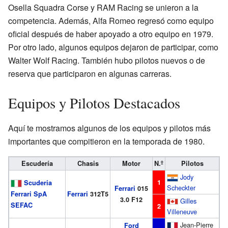
Osella Squadra Corse y RAM Racing se unieron a la
competencia. Además, Alfa Romeo regresó como equipo
oficial después de haber apoyado a otro equipo en 1979.
Por otro lado, algunos equipos dejaron de participar, como
Walter Wolf Racing. También hubo pilotos nuevos o de
reserva que participaron en algunas carreras.
Equipos y Pilotos Destacados
Aquí te mostramos algunos de los equipos y pilotos más
importantes que compitieron en la temporada de 1980.
Escudería
Chasis
Motor
N.º
Pilotos
Jody
1
Scuderia
Scheckter
Ferrari
015
Ferrari SpA
Ferrari
312T5
3.0 F12
Gilles
SEFAC
2
Villeneuve
Jean-Pierre
Ford