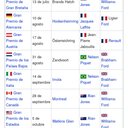
Premio de
13 de julio
Brands Hatch
Williams
-
Jones
Gran Bretaña
Ford
Gran
10 de
Ligier-
Premio de
Hockenheimring
Jacques
agosto
Ford
Alemania
Laffite
Gran
Jean-
17 de
Premio de
Österreichring
Pierre
Renault
agosto
Austria
Jabouille
Gran
31 de
Nelson
Premio de los
Zandvoort
Brabham
-
agosto
Piquet
Países Bajos
Ford
Gran
14 de
Nelson
Premio de
Imola
Brabham
-
septiembre
Piquet
Italia
Ford
Gran
28 de
Alan
Premio de
Montreal
Williams
-
septiembre
Jones
Canadá
Ford
Gran
Premio de los
5 de
Alan
Watkins Glen
Williams
-
Estados
octubre
Jones
Ford