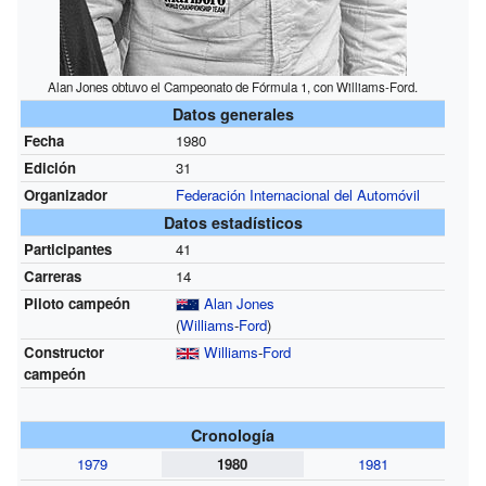
Alan Jones obtuvo el Campeonato de Fórmula 1, con Williams-Ford.
Datos generales
Fecha
1980
Edición
31
Organizador
Federación Internacional del Automóvil
Datos estadísticos
Participantes
41
Carreras
14
Piloto campeón
Alan Jones
(
Williams
-
Ford
)
Constructor
Williams
-
Ford
campeón
Cronología
1979
1980
1981