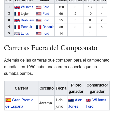
1
Williams
Ford
120
6
18
3
2
Ligier
Ford
66
2
10
4
3
Brabham
Ford
55
3
6
2
4
Renault
Renault
38
3
4
5
5
Lotus
Ford
14
1
Carreras Fuera del Campeonato
Además de las carreras que contaban para el campeonato
mundial, en 1980 hubo una carrera especial que no
sumaba puntos.
Piloto
Constructor
Carrera
Circuito
Fecha
ganador
ganador
Gran Premio
1 de
Alan
Williams
-
Jarama
de España
junio
Jones
Ford