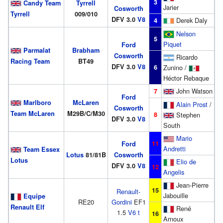
3
Candy Team
Tyrrell
Jarier
Cosworth
Tyrrell
009/010
DFV 3.0
V8
Derek Daly
4
Nelson
5
Piquet
Ford
Parmalat
Brabham
Cosworth
Ricardo
Racing Team
BT49
DFV 3.0
V8
6
Zunino /
Héctor Rebaque
John Watson
7
Ford
Marlboro
McLaren
Alain Prost
/
Cosworth
Team McLaren
M29B/C/M30
8
Stephen
DFV 3.0
V8
South
Mario
11
Ford
Andretti
Team Essex
Lotus
81/81B
Cosworth
Lotus
Elio de
DFV 3.0
V8
12
Angelis
Jean-Pierre
15
Renault-
Jabouille
Equipe
RE20
Gordini
EF1
Renault Elf
René
1.5
V6
t
16
Arnoux