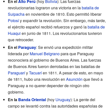
En el
Alto Perú
(hoy
Bolivia
): Las fuerzas
revolucionarias lograron una victoria en la
batalla de
Suipacha
en noviembre de 1810. Esto permitió liberar
Potosí
y expandir la revolución. Sin embargo, más tarde,
el ejército español recibió refuerzos y ganó la
batalla de
Huaqui
en junio de 1811. Los revolucionarios tuvieron
que retroceder.
En el
Paraguay
: Se envió una expedición militar
liderada por
Manuel Belgrano
para que Paraguay
reconociera al gobierno de Buenos Aires. Las fuerzas
de Buenos Aires fueron derrotadas en las batallas de
Paraguarí
y
Tacuarí
en 1811. A pesar de esto, en mayo
de 1811, hubo una revolución en
Asunción
que llevó a
Paraguay a no querer depender de ningún otro
gobierno.
En la
Banda Oriental
(hoy
Uruguay
): La gente del
campo se levantó contra las autoridades españolas de