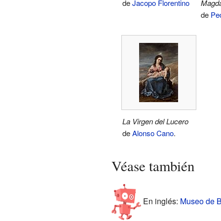
de
Jacopo Florentino
Magda
de
Pe
La Virgen del Lucero
de
Alonso Cano
.
Véase también
En inglés:
Museo de Be