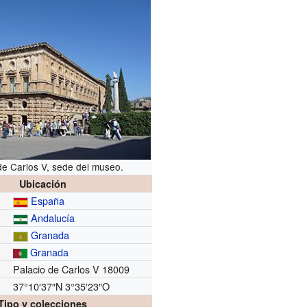
de Carlos V, sede del museo.
Ubicación
España
Andalucía
Granada
Granada
Palacio de Carlos V 18009
37°10′37″N
3°35′23″O
Tipo y colecciones