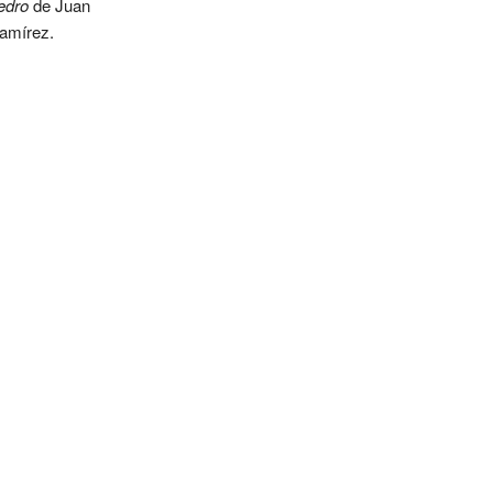
edro
de Juan
amírez.