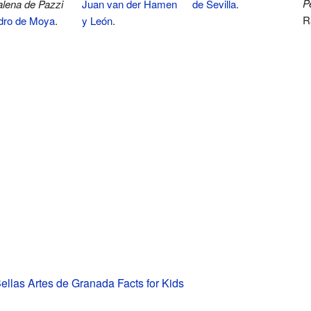
P
lena de Pazzi
Juan van der Hamen
de Sevilla
.
R
dro de Moya
.
y León
.
llas Artes de Granada Facts for Kids