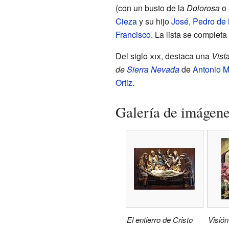
(con un busto de la
Dolorosa
o
Cieza
y su hijo
José
,
Pedro de
Francisco
. La lista se completa
Del siglo
xix
, destaca una
Vist
de
Sierra Nevada
de
Antonio 
Ortiz
.
Galería de imágen
El entierro de Cristo
Visión