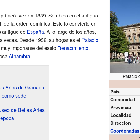
 primera vez en 1839. Se ubicó en el antiguo
, de la orden dominica. Esto lo convierte en
s antiguo de
España
. A lo largo de los años,
as veces. Desde 1958, su hogar es el
Palacio
o muy importante del estilo
Renacimiento
,
mosa
Alhambra
.
Palacio 
las Artes de Granada
País
 V como sede
Comunidad
Provincia
useo de Bellas Artes
Localidad
 época
Dirección
Coordenadas