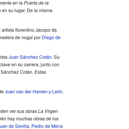
lmente en la
Puerta de la
a en su lugar. De la misma
l artista florentino Jacopo da
 madera de nogal por
Diego de
tista
Juan Sánchez Cotán
. Su
lave en su carrera, junto con
e Sánchez Cotán. Estas
 de
Juan van der Hamen y León
.
ueden ver sus obras
La Virgen
ién hay muchas obras de los
uan de Sevilla
,
Pedro de Mena