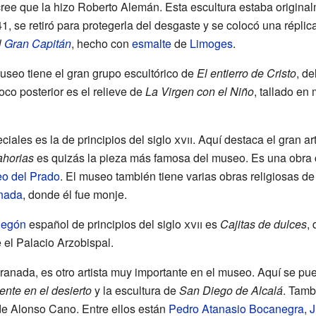
ree que la hizo Roberto Alemán. Esta escultura estaba origina
, se retiró para protegerla del desgaste y se colocó una réplic
l
Gran Capitán
, hecho con
esmalte
de
Limoges
.
museo tiene el gran grupo escultórico de
El entierro de Cristo
, de
oco posterior es el relieve de
La Virgen con el Niño
, tallado en
iales es la de principios del siglo
xvii
. Aquí destaca el gran ar
ahorias
es quizás la pieza más famosa del museo. Es una obra c
o del Prado
. El museo también tiene varias obras religiosas d
anada
, donde él fue monje.
degón
español de principios del siglo
xvii
es
Cajitas de dulces
,
 el Palacio Arzobispal.
Granada, es otro artista muy importante en el museo. Aquí se p
nte en el desierto
y la escultura de
San Diego de Alcalá
. Tamb
o de Alonso Cano. Entre ellos están
Pedro Atanasio Bocanegra
,
J