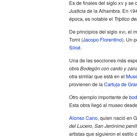
Es de finales del siglo
xv
y se c
Justicia
de la Alhambra. En 1941
época, es notable el
Tríptico de
De principios del siglo
xvi
, el 
Torni (
Jacopo Florentino
). Un p
Siloé
.
Una de las secciones más espec
obra
Bodegón con cardo y zan
otra similar que está en el
Muse
provienen de la
Cartuja de Gr
Otro ejemplo importante de
bo
Esta obra llegó al museo desde
Alonso Cano
, quien nació en 
del Lucero
,
San Jerónimo penite
artistas que siguieron el estil