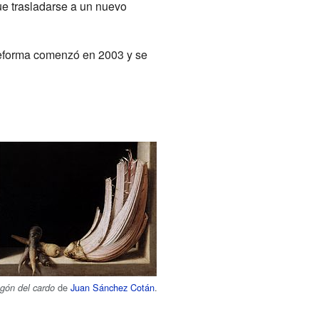
ue trasladarse a un nuevo
reforma comenzó en 2003 y se
de
Juan Sánchez Cotán
.
gón del cardo