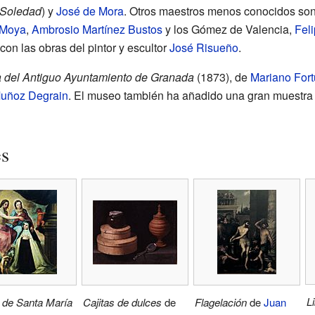
Soledad
) y
José de Mora
. Otros maestros menos conocidos son
 Moya
,
Ambrosio Martínez Bustos
y los Gómez de Valencia,
Fel
 con las obras del pintor y escultor
José Risueño
.
a del Antiguo Ayuntamiento de Granada
(1873), de
Mariano Fort
Muñoz Degrain
. El museo también ha añadido una gran muestra
es
L
 de Santa María
Cajitas de dulces
de
Flagelación
de
Juan