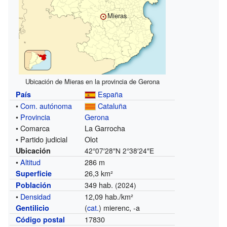
Mieras
Ubicación de Mieras en la provincia de Gerona
España
País
•
Com. autónoma
Cataluña
•
Provincia
Gerona
• Comarca
La Garrocha
• Partido judicial
Olot
Ubicación
42°07′28″N
2°38′24″E
•
Altitud
286 m
26,3 km²
Superficie
349 hab.
Población
(2024)
•
Densidad
12,09 hab./km²
(
cat.
) mierenc, -a
Gentilicio
17830
Código postal