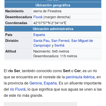
Ubicación geográfica
sierra de Finestres
Nacimiento
Fluviá
(margen derecha)
Desembocadura
42°07′57″N
2°34′14″E
Coordenadas
Ubicación administrativa
España
País
Santa Pau
,
San Ferreol
,
San Miguel de
División
Campmajor
y
Seriñá
Nacimiento: 545 metros
Altitud
Desembocadura: 115 metros
El
río Ser
, también conocido como
Sert
o
Cer
, es un río
que se encuentra en el noreste de la
península ibérica
, en
la provincia de
Gerona
,
España
. Es un afluente importante
del
río Fluviá
, lo que significa que sus aguas se unen a las
de este río más grande.