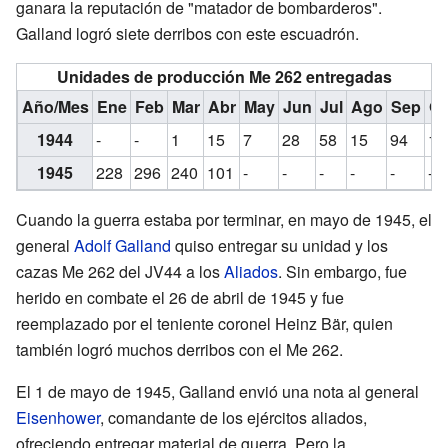
ganara la reputación de "matador de bombarderos".
Galland logró siete derribos con este escuadrón.
Unidades de producción Me 262 entregadas
Año/Mes
Ene
Feb
Mar
Abr
May
Jun
Jul
Ago
Sep
Oc
1944
-
-
1
15
7
28
58
15
94
11
1945
228
296
240
101
-
-
-
-
-
-
Cuando la guerra estaba por terminar, en mayo de 1945, el
general
Adolf Galland
quiso entregar su unidad y los
cazas Me 262 del JV44 a los
Aliados
. Sin embargo, fue
herido en combate el 26 de abril de 1945 y fue
reemplazado por el teniente coronel Heinz Bär, quien
también logró muchos derribos con el Me 262.
El 1 de mayo de 1945, Galland envió una nota al general
Eisenhower
, comandante de los ejércitos aliados,
ofreciendo entregar material de guerra. Pero la