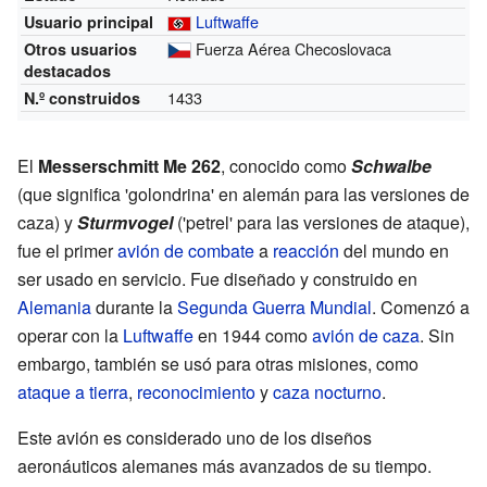
Luftwaffe
Usuario principal
Fuerza Aérea Checoslovaca
Otros usuarios
destacados
1433
N.º construidos
El
Messerschmitt Me 262
, conocido como
Schwalbe
(que significa 'golondrina' en alemán para las versiones de
caza) y
Sturmvogel
('petrel' para las versiones de ataque),
fue el primer
avión de combate
a
reacción
del mundo en
ser usado en servicio. Fue diseñado y construido en
Alemania
durante la
Segunda Guerra Mundial
. Comenzó a
operar con la
Luftwaffe
en 1944 como
avión de caza
. Sin
embargo, también se usó para otras misiones, como
ataque a tierra
,
reconocimiento
y
caza nocturno
.
Este avión es considerado uno de los diseños
aeronáuticos alemanes más avanzados de su tiempo.