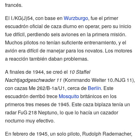
francés.
El I./KG(J)54, con base en
Wurzburgo
, fue el primer
escuadrón oficial de caza diurno en operar, pero su inicio
fue difícil, perdiendo seis aviones en la primera misión.
Muchos pilotos no tenían suficiente entrenamiento, y el
avión era difícil de manejar para los novatos. Los motores
a reacción también daban problemas.
A finales de 1944, se creó el
10 Staffel
Nachtjagdgeschwader 11
(Kommando Welter 10./NJG 11),
con cazas Me 262/B-1a/U1, cerca de
Berlín
. Este
escuadrón derribó trece
Mosquito
británicos en los
primeros tres meses de 1945. Este caza biplaza tenía un
radar FuG 218 Neptuno, lo que lo hacía un cazador
nocturno muy efectivo.
En febrero de 1945, un solo piloto, Rudolph Rademacher,