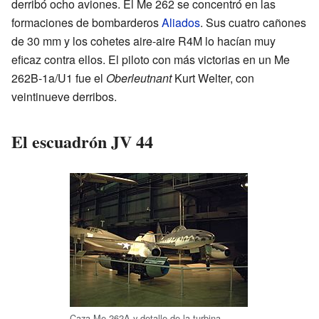
derribó ocho aviones. El Me 262 se concentró en las
formaciones de bombarderos
Aliados
. Sus cuatro cañones
de 30 mm y los cohetes aire-aire R4M lo hacían muy
eficaz contra ellos. El piloto con más victorias en un Me
262B-1a/U1 fue el
Oberleutnant
Kurt Welter, con
veintinueve derribos.
El escuadrón JV 44
Caza Me 262A y detalle de la turbina