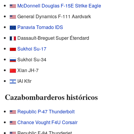
McDonnell Douglas F-15E Strike Eagle
General Dynamics F-111 Aardvark
Panavia Tornado IDS
Dassault-Breguet Super Étendard
Sukhoi Su-17
Sukhoi Su-34
Xian JH-7
IAI Kfir
Cazabombarderos históricos
Republic P-47 Thunderbolt
Chance Vought F4U Corsair
Republic F-84 Thunderjet