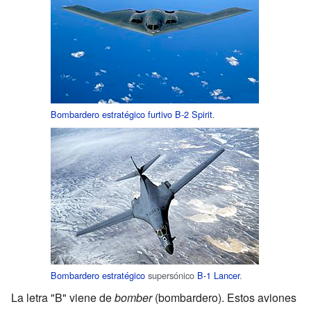
Bombardero estratégico
furtivo
B-2 Spirit
.
Bombardero estratégico
supersónico
B-1 Lancer
.
La letra "B" viene de
bomber
(bombardero). Estos aviones