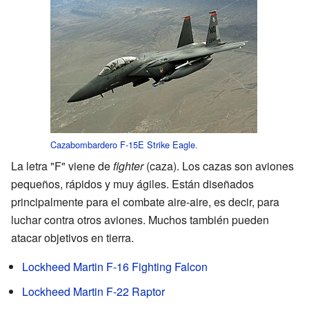
Cazabombardero
F-15E Strike Eagle
.
La letra "F" viene de
fighter
(caza). Los cazas son aviones
pequeños, rápidos y muy ágiles. Están diseñados
principalmente para el combate aire-aire, es decir, para
luchar contra otros aviones. Muchos también pueden
atacar objetivos en tierra.
Lockheed Martin F-16 Fighting Falcon
Lockheed Martin F-22 Raptor