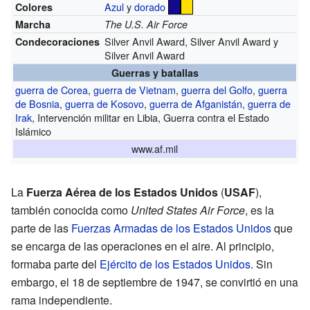
Azul
y
dorado
Colores
Marcha
The U.S. Air Force
Silver Anvil Award, Silver Anvil Award y
Condecoraciones
Silver Anvil Award
Guerras y batallas
guerra de Corea
,
guerra de Vietnam
,
guerra del Golfo
,
guerra
de Bosnia
,
guerra de Kosovo
,
guerra de Afganistán
,
guerra de
Irak
, Intervención militar en Libia, Guerra contra el Estado
Islámico
www.af.mil
La
Fuerza Aérea de los Estados Unidos
(
USAF
),
también conocida como
United States Air Force
, es la
parte de las
Fuerzas Armadas de los Estados Unidos
que
se encarga de las operaciones en el aire. Al principio,
formaba parte del
Ejército de los Estados Unidos
. Sin
embargo, el 18 de septiembre de 1947, se convirtió en una
rama independiente.