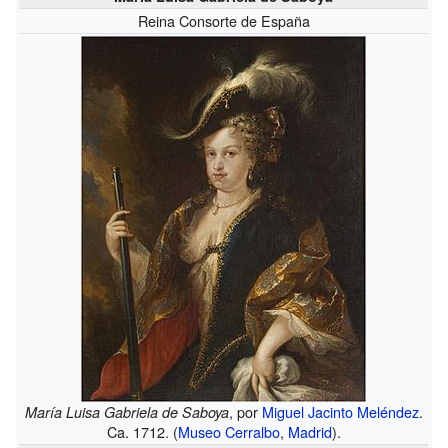
Reina Consorte de España
, por
Miguel Jacinto Meléndez
.
María Luisa Gabriela de Saboya
Ca. 1712. (
Museo Cerralbo
,
Madrid
).