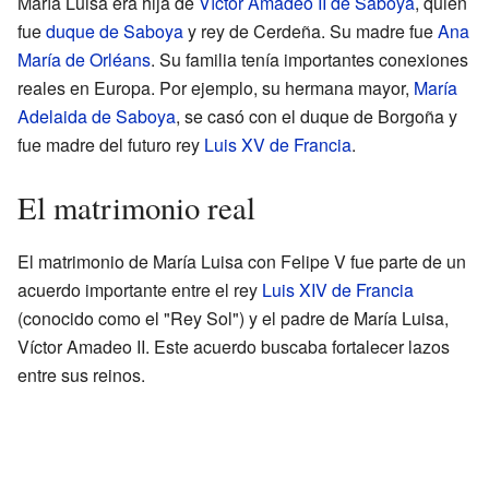
María Luisa era hija de
Víctor Amadeo II de Saboya
, quien
fue
duque de Saboya
y rey de Cerdeña. Su madre fue
Ana
María de Orléans
. Su familia tenía importantes conexiones
reales en Europa. Por ejemplo, su hermana mayor,
María
Adelaida de Saboya
, se casó con el duque de Borgoña y
fue madre del futuro rey
Luis XV de Francia
.
El matrimonio real
El matrimonio de María Luisa con Felipe V fue parte de un
acuerdo importante entre el rey
Luis XIV de Francia
(conocido como el "Rey Sol") y el padre de María Luisa,
Víctor Amadeo II. Este acuerdo buscaba fortalecer lazos
entre sus reinos.