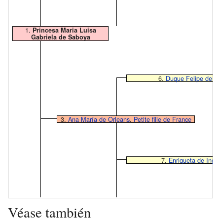
1.
Princesa Maria Luisa
Gabriela de Saboya
6.
Duque Felipe de Or
3.
Ana María de Orleans
,
Petite fille de France
7.
Enriqueta de Ingla
Véase también