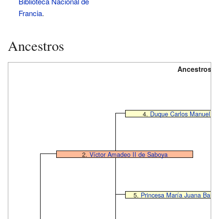
Biblioteca Nacional de
Francia
.
Ancestros
Ancestros de
4.
Duque Carlos Manuel II
2.
Víctor Amadeo II de Saboya
5.
Princesa
María Juana Bauti