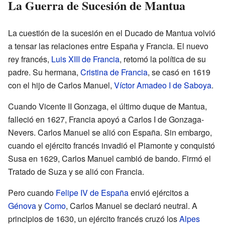
La Guerra de Sucesión de Mantua
La cuestión de la sucesión en el Ducado de Mantua volvió
a tensar las relaciones entre España y Francia. El nuevo
rey francés,
Luis XIII de Francia
, retomó la política de su
padre. Su hermana,
Cristina de Francia
, se casó en 1619
con el hijo de Carlos Manuel,
Víctor Amadeo I de Saboya
.
Cuando Vicente II Gonzaga, el último duque de Mantua,
falleció en 1627, Francia apoyó a Carlos I de Gonzaga-
Nevers. Carlos Manuel se alió con España. Sin embargo,
cuando el ejército francés invadió el Piamonte y conquistó
Susa en 1629, Carlos Manuel cambió de bando. Firmó el
Tratado de Suza y se alió con Francia.
Pero cuando
Felipe IV de España
envió ejércitos a
Génova
y
Como
, Carlos Manuel se declaró neutral. A
principios de 1630, un ejército francés cruzó los
Alpes