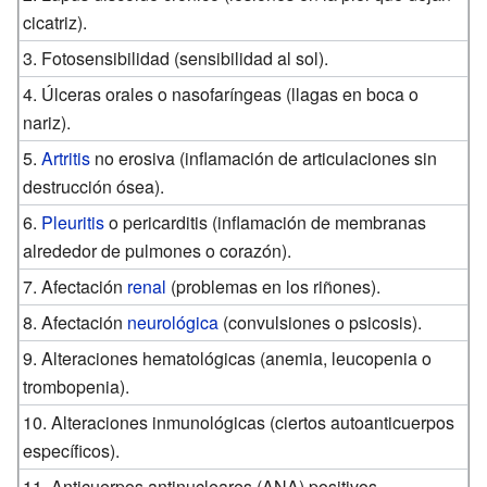
cicatriz).
3. Fotosensibilidad (sensibilidad al sol).
4. Úlceras orales o nasofaríngeas (llagas en boca o
nariz).
5.
Artritis
no erosiva (inflamación de articulaciones sin
destrucción ósea).
6.
Pleuritis
o pericarditis (inflamación de membranas
alrededor de pulmones o corazón).
7. Afectación
renal
(problemas en los riñones).
8. Afectación
neurológica
(convulsiones o psicosis).
9. Alteraciones hematológicas (anemia, leucopenia o
trombopenia).
10. Alteraciones inmunológicas (ciertos autoanticuerpos
específicos).
11. Anticuerpos antinucleares (ANA) positivos.