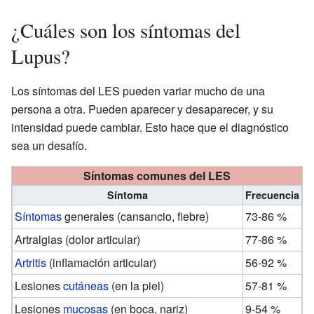
¿Cuáles son los síntomas del
Lupus?
Los síntomas del LES pueden variar mucho de una
persona a otra. Pueden aparecer y desaparecer, y su
intensidad puede cambiar. Esto hace que el diagnóstico
sea un desafío.
Síntomas comunes del LES
Síntoma
Frecuencia
Síntomas
generales (cansancio, fiebre)
73-86 %
Artralgias (dolor articular)
77-86 %
Artritis
(inflamación articular)
56-92 %
Lesiones
cutáneas
(en la piel)
57-81 %
Lesiones
mucosas
(en boca, nariz)
9-54 %