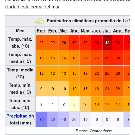
ciudad está cerca del mar.
Parámetros climáticos promedio de La Va
Mes
Ene.
Feb.
Mar.
Abr.
May.
Jun.
Jul.
Ago.
Sep.
Temp. máx.
23
22
26
30
32
38
42
38
37
abs. (°C)
Temp. máx.
15
15
16
18
22
26
30
30
27
media (°C)
Temp. media
12
12
13
15
18
22
26
26
24
(°C)
Temp. mín.
9
9
10
12
15
18
21
22
20
media (°C)
Temp. mín.
2
1
2
3
9
13
17
17
13
abs. (°C)
Precipitación
80
50
40
20
10
0
0
0
30
total (mm)
Fuente: Weatherbase