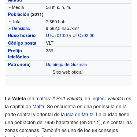
• Media
56 m s. n. m.
Población
(2011)
• Total
7 650 hab.
•
Densidad
9 562,5 hab./km²
UTC+01:00
y
UTC+02:00
Huso horario
VLT
Código postal
356
Prefijo
telefónico
Domingo de Guzmán
Patrono(a)
Sitio web oficial
La Valeta
(en
maltés
:
Il-Belt Valletta
; en
inglés
:
Valletta
) es
la capital de
Malta
. Se encuentra en una península en la
parte central y oriental de la
isla de Malta
. La ciudad tiene
una población de 7650 habitantes (en 2011), sin contar las
zonas cercanas. También es uno de los 68 consejos