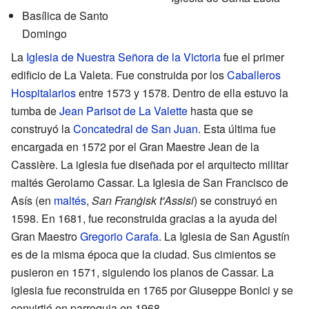
Basílica de Santo
Domingo
La
Iglesia de Nuestra Señora de la Victoria
fue el primer
edificio de La Valeta. Fue construida por los
Caballeros
Hospitalarios
entre 1573 y 1578. Dentro de ella estuvo la
tumba de
Jean Parisot de La Valette
hasta que se
construyó la
Concatedral de San Juan
. Esta última fue
encargada en 1572 por el Gran Maestre Jean de la
Cassière. La iglesia fue diseñada por el arquitecto militar
maltés Gerolamo Cassar. La Iglesia de San Francisco de
Asís (en
maltés
,
San Franġisk t'Assisi
) se construyó en
1598. En 1681, fue reconstruida gracias a la ayuda del
Gran Maestro
Gregorio Carafa
. La Iglesia de San Agustín
es de la misma época que la ciudad. Sus cimientos se
pusieron en 1571, siguiendo los planos de Cassar. La
iglesia fue reconstruida en 1765 por Giuseppe Bonici y se
convirtió en parroquia en 1968.