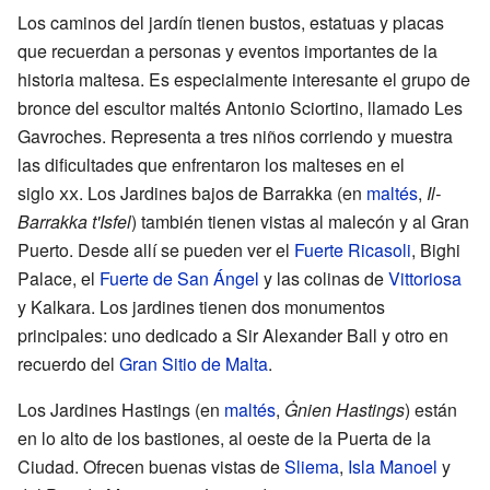
Los caminos del jardín tienen bustos, estatuas y placas
que recuerdan a personas y eventos importantes de la
historia maltesa. Es especialmente interesante el grupo de
bronce del escultor maltés Antonio Sciortino, llamado Les
Gavroches. Representa a tres niños corriendo y muestra
las dificultades que enfrentaron los malteses en el
siglo
xx
. Los Jardines bajos de Barrakka (en
maltés
,
Il-
Barrakka t'Isfel
) también tienen vistas al malecón y al Gran
Puerto. Desde allí se pueden ver el
Fuerte Ricasoli
, Bighi
Palace, el
Fuerte de San Ángel
y las colinas de
Vittoriosa
y Kalkara. Los jardines tienen dos monumentos
principales: uno dedicado a Sir Alexander Ball y otro en
recuerdo del
Gran Sitio de Malta
.
Los Jardines Hastings (en
maltés
,
Ġnien Hastings
) están
en lo alto de los bastiones, al oeste de la Puerta de la
Ciudad. Ofrecen buenas vistas de
Sliema
,
Isla Manoel
y