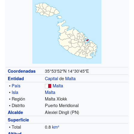
35°53′52″N
14°30′45″E
Coordenadas
Capital
de
Malta
Entidad
•
País
Malta
•
Isla
Malta
• Región
Malta Xlokk
• Distrito
Puerto Meridional
Alexiei Dingli (PN)
Alcalde
Superficie
• Total
0.8
km²
Altitud