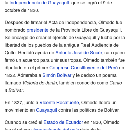
la
independencia de Guayaquil
, que se logró el 9 de
octubre de 1820.
Después de firmar el Acta de Independencia, Olmedo fue
nombrado
presidente
de la Provincia Libre de Guayaquil.
Se encargó de crear el ejército de Guayaquil y luchó por la
libertad de los pueblos de la antigua Real Audiencia de
Quito. Recibió ayuda de
Antonio José de Sucre
, con quien
firmó un acuerdo para unir sus tropas. Olmedo también fue
diputado en el primer
Congreso Constituyente del Perú
en
1822. Admiraba a
Simón Bolívar
y le dedicó un poema
llamado
Victoria de Junín
, también conocido como
Canto
a Bolívar
.
En 1827, junto a
Vicente Rocafuerte
, Olmedo lideró un
movimiento en
Guayaquil
contra las políticas de Bolívar.
Cuando se creó el
Estado de Ecuador
en 1830, Olmedo
fue el primer
vicepresidente del país
durante la