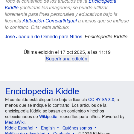
Todo el contenido de los artículos de la
Enciclopedia
Kiddle
(incluidas las imágenes) se puede utilizar
libremente para fines personales y educativos bajo la
licencia
Atribución-CompartirIgual
a menos que se indique
lo contrario. Citar este artículo:
José Joaquín de Olmedo para Niños
.
Enciclopedia Kiddle.
Última edición el 17 oct 2025, a las 11:19
Sugerir una edición
.
Enciclopedia Kiddle
El contenido está disponible bajo la licencia
CC BY-SA 3.0
, a
menos que se indique lo contrario. Los artículos de la
enciclopedia Kiddle se basan en contenido y hechos
seleccionados de
Wikipedia
, reescritos para niños. Powered by
MediaWiki
.
Kiddle Español
English
Quiénes somos
Política de privacidad
Contacto
© 2025 Kiddle.co