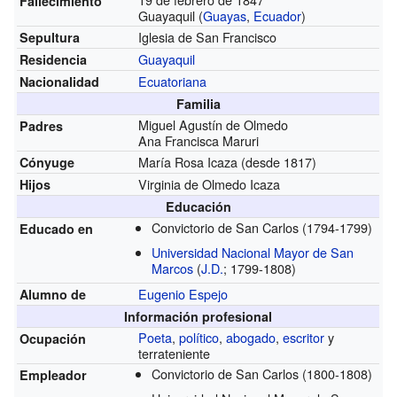
Fallecimiento
Guayaquil (
Guayas
,
Ecuador
)
Iglesia de San Francisco
Sepultura
Guayaquil
Residencia
Ecuatoriana
Nacionalidad
Familia
Miguel Agustín de Olmedo
Padres
Ana Francisca Maruri
María Rosa Icaza
(desde 1817)
Cónyuge
Virginia de Olmedo Icaza
Hijos
Educación
Convictorio de San Carlos
(1794-1799)
Educado en
Universidad Nacional Mayor de San
Marcos
(
J.D.
; 1799-1808)
Eugenio Espejo
Alumno de
Información profesional
Poeta
,
político
,
abogado
,
escritor
y
Ocupación
terrateniente
Convictorio de San Carlos
(1800-1808)
Empleador