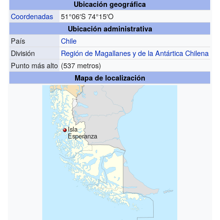
Ubicación geográfica
Coordenadas
51°06′S
74°15′O
Ubicación administrativa
País
Chile
División
Región de Magallanes y de la Antártica Chilena
Punto más alto
(537 metros)
Mapa de localización
Isla
Esperanza