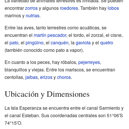
La variedad de animales terrestres es limitada. Se pueden
encontrar
zorros
y algunos
roedores
. También hay
lobos
marinos y
nutrias
.
Entre las aves, tanto terrestres como acuáticas, se
encuentran el
martín pescador
, el tordo, el zorzal, el cisne,
el
pato
, el
pingüino
, el
canquén
, la
gaviota
y el
quetro
(también conocido como pato a vapor).
En cuanto a los peces, hay róbalos,
pejerreyes
,
blanquillos y viejas. Entre los mariscos, se encuentran
centollas,
jaibas
,
erizos
y
choros
.
Ubicación y Dimensiones
La Isla Esperanza se encuentra entre el canal Sarmiento y
el canal Esteban. Sus coordenadas centrales son
51°06′S
74°15′O
.