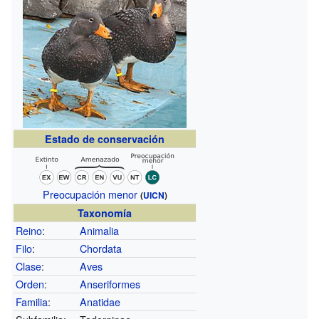
Estado de conservación
Preocupación menor
(
UICN
)
Taxonomía
Reino
:
Animalia
Filo
:
Chordata
Clase
:
Aves
Orden
:
Anseriformes
Familia
:
Anatidae