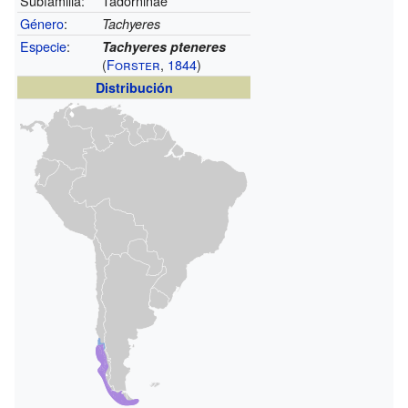
Subfamilia:
Tadorninae
Género
:
Tachyeres
Especie
:
Tachyeres pteneres
(
Forster
,
1844
)
Distribución