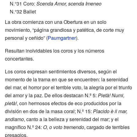
N.°31 Coro:
Scenda Amor, scenda Imeneo
N.°32 Ballet
La obra comienza con una Obertura en un solo
movimiento, “página grandiosa y patética, de corte muy
personal y ceñido” (
Paumgartner
).
Resultan inolvidables los coros y los números
concertantes.
Los coros expresan sentimientos diversos, según el
momento de la trama en que se encuentren: la serenidad
del mar, el horror por el terrible voto, la alegría por el triunfo
del amor y la paz. De ellos destacan N.º 5:
Pietà! Numi,
pietà!
, con hermosos efectos de eco producidos por la
división en dos de la masa coral; N.º 15:
Placido è il mar,
andiamo
, canto a la belleza y serenidad del mar; y el
magnífico N.º 24:
O, o voto tremendo
, cargado de terribles
presagios.