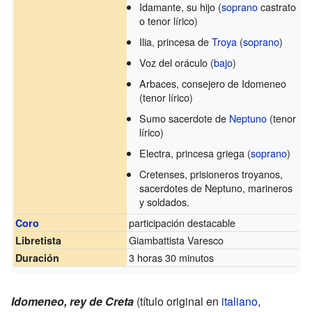
Idamante, su hijo (
soprano
castrato
o tenor lírico)
Ilia, princesa de
Troya
(
soprano
)
Voz del oráculo (
bajo
)
Arbaces, consejero de Idomeneo
(tenor lírico)
Sumo sacerdote de
Neptuno
(tenor
lírico)
Electra, princesa griega (
soprano
)
Cretenses, prisioneros troyanos,
sacerdotes de Neptuno, marineros
y soldados.
participación destacable
Coro
Giambattista Varesco
Libretista
3 horas 30 minutos
Duración
Idomeneo, rey de Creta
(título original en
italiano
,