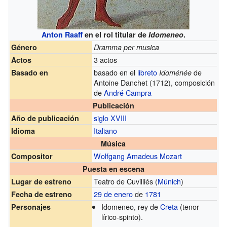
Anton Raaff
en el rol titular de
Idomeneo
.
Género
Dramma per musica
3 actos
Actos
basado en el
libreto
de
Basado en
Idoménée
Antoine Danchet (1712), composición
de
André Campra
Publicación
siglo XVIII
Año de publicación
Italiano
Idioma
Música
Wolfgang Amadeus Mozart
Compositor
Puesta en escena
Teatro de Cuvilliés (
Múnich
)
Lugar de estreno
29 de enero
de
1781
Fecha de estreno
Idomeneo, rey de
Creta
(tenor
Personajes
lírico-spinto).