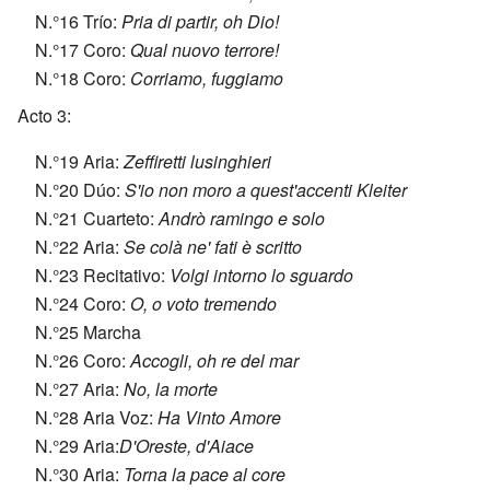
N.°16 Trío:
Pria di partir, oh Dio!
N.°17 Coro:
Qual nuovo terrore!
N.°18 Coro:
Corriamo, fuggiamo
Acto 3:
N.°19 Aria:
Zeffiretti lusinghieri
N.°20 Dúo:
S'io non moro a quest'accenti Kleiter
N.°21 Cuarteto:
Andrò ramingo e solo
N.°22 Aria:
Se colà ne' fati è scritto
N.°23 Recitativo:
Volgi intorno lo sguardo
N.°24 Coro:
O, o voto tremendo
N.°25 Marcha
N.°26 Coro:
Accogli, oh re del mar
N.°27 Aria:
No, la morte
N.°28 Aria Voz:
Ha Vinto Amore
N.°29 Aria:
D'Oreste, d'Aiace
N.°30 Aria:
Torna la pace al core