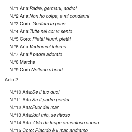
N.°1 Aria:
Padre, germani, addio!
N.°2 Aria:
Non ho colpa, e mi condanni
N.°3 Coro:
Godiam la pace
N.°4 Aria:
Tutte nel cor vi sento
N.°5 Coro:
Pietà! Numi, pietà!
N.°6 Aria:
Vedrommi intorno
N.°7 Aria:
Il padre adorato
N.°8 Marcha
N.°9 Coro:
Nettuno s'onori
Acto 2:
N.°10 Aria:
Se il tuo duol
N.°11 Aria:
Se il padre perdei
N.°12 Aria:
Fuor del mar
N.°13 Aria:
Idol mio, se ritroso
N.°14 Aria:
Odo da lunge armonioso suono
N.°15 Coro:
Placido è il mar, andiamo