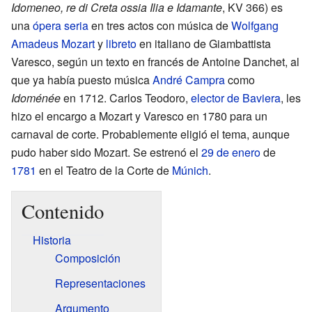
Idomeneo, re di Creta ossia Ilia e Idamante
, KV 366) es
una
ópera seria
en tres actos con música de
Wolfgang
Amadeus Mozart
y
libreto
en italiano de Giambattista
Varesco, según un texto en francés de Antoine Danchet, al
que ya había puesto música
André Campra
como
Idoménée
en 1712. Carlos Teodoro,
elector de Baviera
, les
hizo el encargo a Mozart y Varesco en 1780 para un
carnaval de corte. Probablemente eligió el tema, aunque
pudo haber sido Mozart. Se estrenó el
29 de enero
de
1781
en el Teatro de la Corte de
Múnich
.
Contenido
Historia
Composición
Representaciones
Argumento