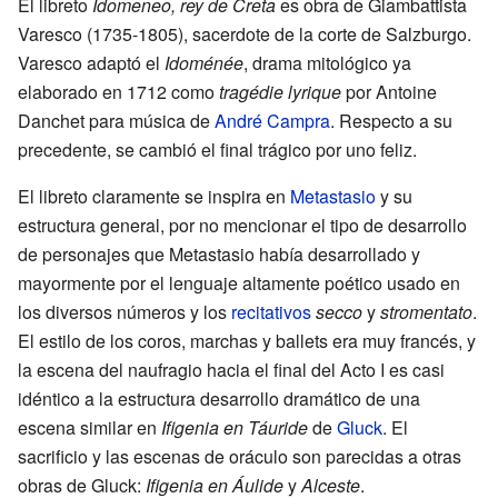
El libreto
Idomeneo, rey de Creta
es obra de Giambattista
Varesco (1735-1805), sacerdote de la corte de Salzburgo.
Varesco adaptó el
Idoménée
, drama mitológico ya
elaborado en 1712 como
tragédie lyrique
por Antoine
Danchet para música de
André Campra
. Respecto a su
precedente, se cambió el final trágico por uno feliz.
El libreto claramente se inspira en
Metastasio
y su
estructura general, por no mencionar el tipo de desarrollo
de personajes que Metastasio había desarrollado y
mayormente por el lenguaje altamente poético usado en
los diversos números y los
recitativos
secco
y
stromentato
.
El estilo de los coros, marchas y ballets era muy francés, y
la escena del naufragio hacia el final del Acto I es casi
idéntico a la estructura desarrollo dramático de una
escena similar en
Ifigenia en Táuride
de
Gluck
. El
sacrificio y las escenas de oráculo son parecidas a otras
obras de Gluck:
Ifigenia en Áulide
y
Alceste
.