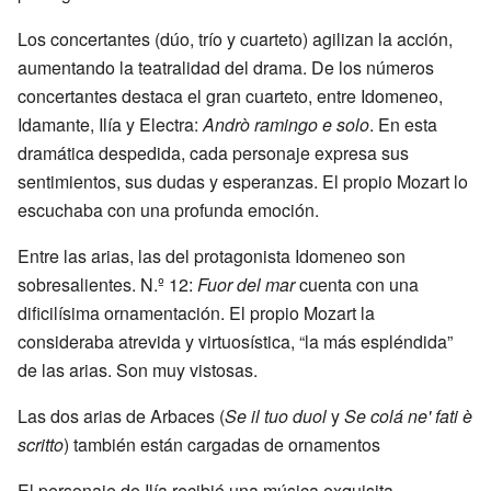
Los concertantes (dúo, trío y cuarteto) agilizan la acción,
aumentando la teatralidad del drama. De los números
concertantes destaca el gran cuarteto, entre Idomeneo,
Idamante, Ilía y Electra:
Andrò ramingo e solo
. En esta
dramática despedida, cada personaje expresa sus
sentimientos, sus dudas y esperanzas. El propio Mozart lo
escuchaba con una profunda emoción.
Entre las arias, las del protagonista Idomeneo son
sobresalientes. N.º 12:
Fuor del mar
cuenta con una
dificilísima ornamentación. El propio Mozart la
consideraba atrevida y virtuosística, “la más espléndida”
de las arias. Son muy vistosas.
Las dos arias de Arbaces (
Se il tuo duol
y
Se colá ne' fati è
scritto
) también están cargadas de ornamentos
El personaje de Ilía recibió una música exquisita,