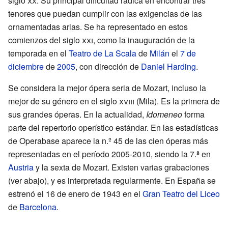
siglo
xx
. Su principal dificultad radica en encontrar tres
tenores que puedan cumplir con las exigencias de las
ornamentadas arias. Se ha representado en estos
comienzos del siglo
xxi
, como la inauguración de la
temporada en el
Teatro de La Scala
de
Milán
el
7 de
diciembre
de
2005
, con dirección de
Daniel Harding
.
Se considera la mejor ópera seria de Mozart, incluso la
mejor de su género en el siglo
xviii
(Mila). Es la primera de
sus grandes óperas. En la actualidad,
Idomeneo
forma
parte del repertorio operístico estándar. En las
estadísticas
de Operabase
aparece la n.º 45 de las cien óperas más
representadas en el período 2005-2010, siendo la 7.ª en
Austria
y la sexta de Mozart. Existen varias grabaciones
(ver abajo), y es interpretada regularmente. En España se
estrenó el 16 de enero de 1943 en el
Gran Teatro del Liceo
de
Barcelona
.