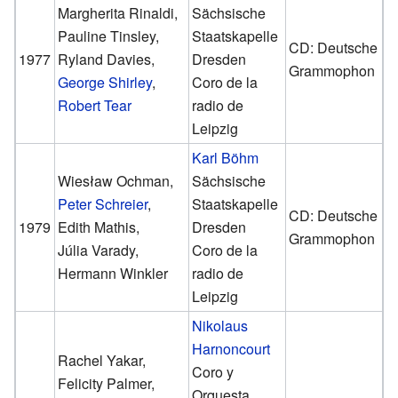
Margherita Rinaldi,
Sächsische
Pauline Tinsley,
Staatskapelle
CD: Deutsche
1977
Ryland Davies,
Dresden
Grammophon
George Shirley
,
Coro de la
Robert Tear
radio de
Leipzig
Karl Böhm
Wiesław Ochman,
Sächsische
Peter Schreier
,
Staatskapelle
CD: Deutsche
1979
Edith Mathis,
Dresden
Grammophon
Júlia Varady,
Coro de la
Hermann Winkler
radio de
Leipzig
Nikolaus
Harnoncourt
Rachel Yakar,
Coro y
Felicity Palmer,
Orquesta