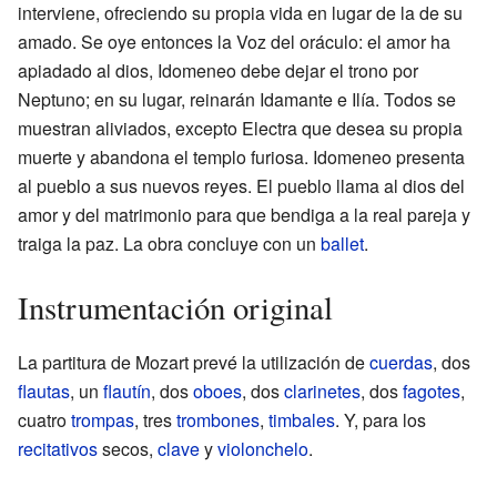
interviene, ofreciendo su propia vida en lugar de la de su
amado. Se oye entonces la Voz del oráculo: el amor ha
apiadado al dios, Idomeneo debe dejar el trono por
Neptuno; en su lugar, reinarán Idamante e Ilía. Todos se
muestran aliviados, excepto Electra que desea su propia
muerte y abandona el templo furiosa. Idomeneo presenta
al pueblo a sus nuevos reyes. El pueblo llama al dios del
amor y del matrimonio para que bendiga a la real pareja y
traiga la paz. La obra concluye con un
ballet
.
Instrumentación original
La partitura de Mozart prevé la utilización de
cuerdas
, dos
flautas
, un
flautín
, dos
oboes
, dos
clarinetes
, dos
fagotes
,
cuatro
trompas
, tres
trombones
,
timbales
. Y, para los
recitativos
secos,
clave
y
violonchelo
.