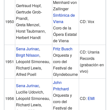
Meinhard von
Gertraud Hopf,
Zallinger
Gertrude Grob-
Sinfónica de
Prandl,
1950
Viena
CD: Vox
Greta Menzel,
Coro de la
Horst Taubmann,
Ópera Estatal
Herbert Handt
de Viena
Sena Jurinac
,
Fritz Busch
CD: Urania
Birgit Nilsson
,
Orquesta y
Records
1951
Léopold Simoneau,
coro del
(grabación en
Richard Lewis,
Festival de
vivo)
Alfred Poell
Glyndebourne
John
Sena Jurinac
,
Pritchard
Lucille Udovich,
Orquesta y
1956
Léopold Simoneau,
CD:
EMI
coro del
Richard Lewis,
Festival de