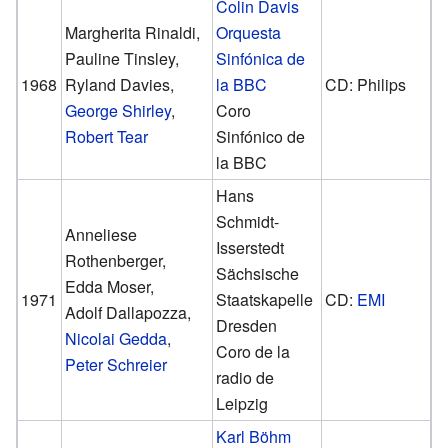
Colin Davis
Margherita Rinaldi,
Orquesta
Pauline Tinsley,
Sinfónica de
1968
Ryland Davies,
la BBC
CD: Philips
George Shirley
,
Coro
Robert Tear
Sinfónico de
la BBC
Hans
Schmidt-
Anneliese
Isserstedt
Rothenberger,
Sächsische
Edda Moser,
1971
Staatskapelle
CD:
EMI
Adolf Dallapozza,
Dresden
Nicolai Gedda
,
Coro de la
Peter Schreier
radio de
Leipzig
Karl Böhm