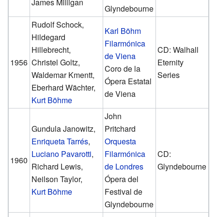
James Milligan
Glyndebourne
Rudolf Schock,
Karl Böhm
Hildegard
Filarmónica
Hillebrecht,
CD: Walhall
de Viena
1956
Christel Goltz,
Eternity
Coro de la
Waldemar Kmentt,
Series
Ópera Estatal
Eberhard Wächter,
de Viena
Kurt Böhme
John
Gundula Janowitz,
Pritchard
Enriqueta Tarrés
,
Orquesta
Luciano Pavarotti
,
Filarmónica
CD:
1960
Richard Lewis,
de Londres
Glyndebourne
Neilson Taylor,
Ópera del
Kurt Böhme
Festival de
Glyndebourne