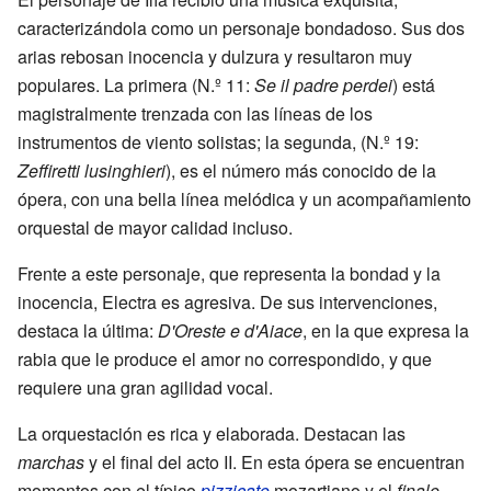
caracterizándola como un personaje bondadoso. Sus dos
arias rebosan inocencia y dulzura y resultaron muy
populares. La primera (N.º 11:
Se il padre perdei
) está
magistralmente trenzada con las líneas de los
instrumentos de viento solistas; la segunda, (N.º 19:
Zeffiretti lusinghieri
), es el número más conocido de la
ópera, con una bella línea melódica y un acompañamiento
orquestal de mayor calidad incluso.
Frente a este personaje, que representa la bondad y la
inocencia, Electra es agresiva. De sus intervenciones,
destaca la última:
D'Oreste e d'Aiace
, en la que expresa la
rabia que le produce el amor no correspondido, y que
requiere una gran agilidad vocal.
La orquestación es rica y elaborada. Destacan las
marchas
y el final del acto II. En esta ópera se encuentran
momentos con el típico
pizzicato
mozartiano y el
finale