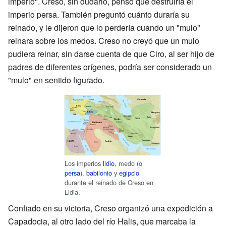
imperio". Creso, sin dudarlo, pensó que destruiría el
imperio persa. También preguntó cuánto duraría su
reinado, y le dijeron que lo perdería cuando un "mulo"
reinara sobre los medos. Creso no creyó que un mulo
pudiera reinar, sin darse cuenta de que Ciro, al ser hijo de
padres de diferentes orígenes, podría ser considerado un
"mulo" en sentido figurado.
Los imperios
lidio
, medo (o
persa
),
babilonio
y
egipcio
durante el reinado de Creso en
Lidia.
Confiado en su victoria, Creso organizó una expedición a
Capadocia, al otro lado del río Halis, que marcaba la