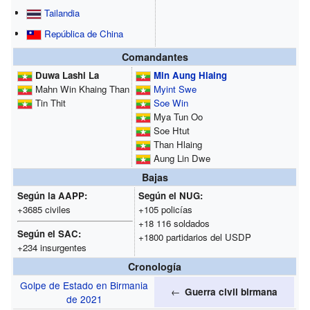
Tailandia
República de China
Comandantes
Duwa Lashi La
Min Aung Hlaing
Mahn Win Khaing Than
Myint Swe
Tin Thit
Soe Win
Mya Tun Oo
Soe Htut
Than Hlaing
Aung Lin Dwe
Bajas
Según la AAPP:
Según el NUG:
+3685 civiles
+105 policías
+18 116 soldados
Según el SAC:
+1800 partidarios del USDP
+234 insurgentes
Cronología
Golpe de Estado en Birmania
←
Guerra civil birmana
de 2021