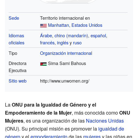
Sede
Territorio internacional en
Manhattan
,
Estados Unidos
Idiomas
Árabe
,
chino (mandarín)
,
español
,
oficiales
francés
,
inglés
y
ruso
Tipo
Organización internacional
Directora
Sima Sami Bahous
Ejecutiva
Sitio web
http://www.unwomen.org/
La
ONU para la Igualdad de Género y el
Empoderamiento de la Mujer
, más conocida como
ONU
Mujeres
, es una organización de las
Naciones Unidas
(ONU). Su principal misión es promover la
igualdad de
género
y el
empoderamiento
de las
mujeres
y las niñas en