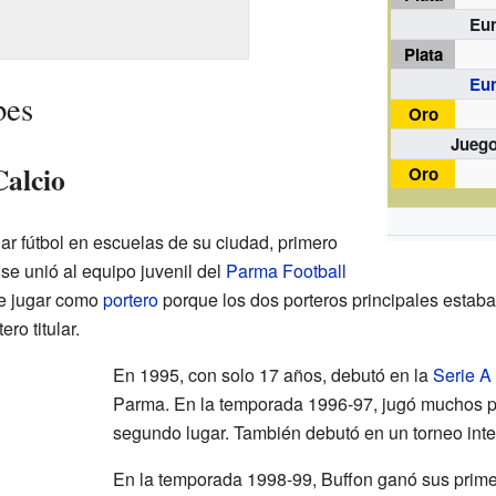
Eu
Plata
Eu
bes
Oro
Juego
Calcio
Oro
ar fútbol en escuelas de su ciudad, primero
 se unió al equipo juvenil del
Parma Football
ue jugar como
portero
porque los dos porteros principales estab
ro titular.
En 1995, con solo 17 años, debutó en la
Serie A
Parma. En la temporada 1996-97, jugó muchos pa
segundo lugar. También debutó en un torneo inte
En la temporada 1998-99, Buffon ganó sus primer