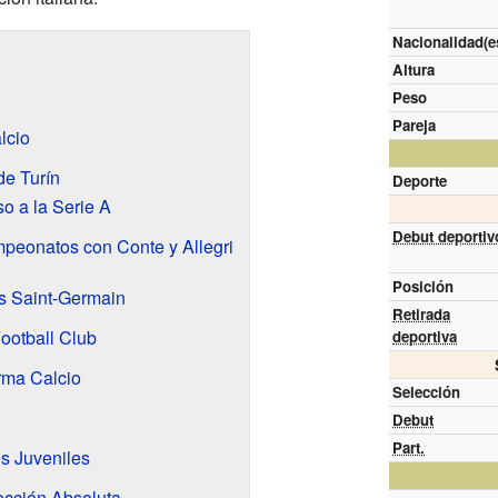
Nacionalidad(e
Altura
Peso
Pareja
lcio
de Turín
Deporte
o a la Serie A
Debut deportiv
peonatos con Conte y Allegri
Posición
is Saint-Germain
Retirada
ootball Club
deportiva
rma Calcio
Selección
Debut
Part.
s Juveniles
ección Absoluta