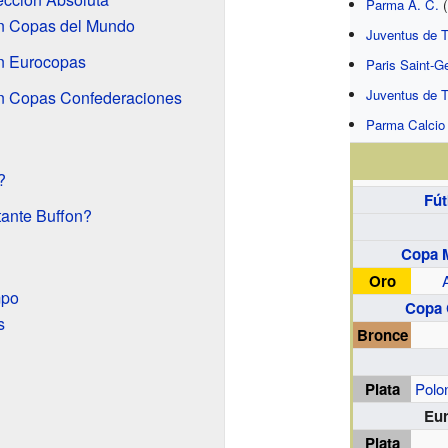
Parma A. C.
(
en Copas del Mundo
Juventus de T
en Eurocopas
Paris Saint-G
Juventus de T
en Copas Confederaciones
Parma Calcio
?
Fút
tante Buffon?
Copa M
Oro
mpo
Copa 
s
Bronce
Plata
Polo
Eu
Plata