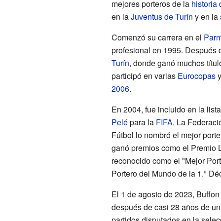
mejores porteros de la
historia 
en la
Juventus de Turín
y en la
Comenzó su carrera en el
Parm
profesional en 1995. Después d
Turín
, donde ganó muchos título
participó en varias
Eurocopas
2006
.
En 2004, fue incluido en la list
Pelé
para la
FIFA
. La Federació
Fútbol lo nombró el mejor port
ganó premios como el Premio L
reconocido como el "Mejor Port
Portero del Mundo de la 1.ª D
El 1 de agosto de 2023, Buffon a
después de casi 28 años de una
partidos disputados en la selecc