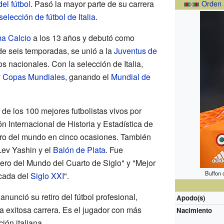
del fútbol
. Pasó la mayor parte de su carrera
Orden a
selección de fútbol de Italia
.
a Calcio
a los 13 años y debutó como
e seis temporadas, se unió a la
Juventus de
s nacionales. Con la selección de Italia,
y
Copas Mundiales
, ganando el
Mundial de
a de los 100 mejores futbolistas vivos por
n Internacional de Historia y Estadística de
ero del mundo en cinco ocasiones. También
ev Yashin y el
Balón de Plata
. Fue
ero del Mundo del Cuarto de Siglo" y "Mejor
Buffon 
écada del
Siglo XXI
".
nunció su retiro del fútbol profesional,
Apodo(s)
 exitosa carrera. Es el jugador con más
Nacimiento
ión italiana.