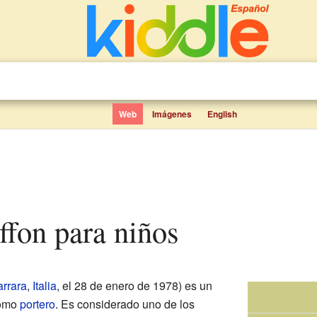
Web
Imágenes
English
uffon para niños
rrara
,
Italia
, el 28 de enero de 1978) es un
como
portero
. Es considerado uno de los