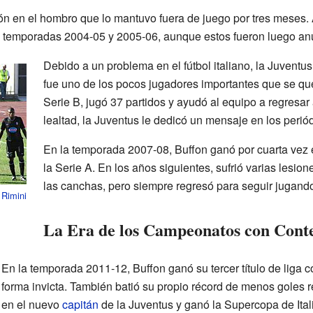
ión en el hombro que lo mantuvo fuera de juego por tres meses. 
as temporadas 2004-05 y 2005-06, aunque estos fueron luego an
Debido a un problema en el fútbol italiano, la Juventu
fue uno de los pocos jugadores importantes que se qu
Serie B, jugó 37 partidos y ayudó al equipo a regresar
lealtad, la Juventus le dedicó un mensaje en los perió
En la temporada 2007-08, Buffon ganó por cuarta vez e
la Serie A. En los años siguientes, sufrió varias lesio
las canchas, pero siempre regresó para seguir jugando
l
Rimini
La Era de los Campeonatos con Conte
En la temporada 2011-12, Buffon ganó su tercer título de liga co
forma invicta. También batió su propio récord de menos goles r
en el nuevo
capitán
de la Juventus y ganó la Supercopa de Ital