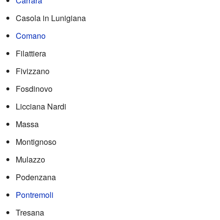
Carrara
Casola in Lunigiana
Comano
Filattiera
Fivizzano
Fosdinovo
Licciana Nardi
Massa
Montignoso
Mulazzo
Podenzana
Pontremoli
Tresana