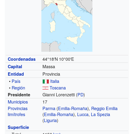
44°18′N
10°00′E
Coordenadas
Massa
Capital
Provincia
Entidad
•
País
Italia
•
Región
Toscana
Gianni Lorenzetti (
PD
)
Presidente
Municipios
17
Provincias
Parma
(
Emilia-Romaña
)
,
Reggio Emilia
limítrofes
(
Emilia-Romaña
)
,
Lucca
,
La Spezia
(
Liguria
)
Superficie