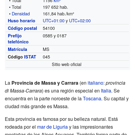
• Total
1156
km²
• Total
197 652 hab.
•
Densidad
161,84 hab./km²
UTC+01:00
y
UTC+02:00
Huso horario
54100
Código postal
0585 y 0187
Prefijo
telefónico
MS
Matrícula
045
Código
ISTAT
Sitio web oficial
La
Provincia de Massa y Carrara
(en
italiano
:
provincia
di Massa-Carrara
) es una región especial en
Italia
. Se
encuentra en la parte noroeste de la
Toscana
. Su capital y
ciudad más grande es Massa.
Esta provincia es famosa por su belleza natural. Está
rodeada por el
mar de Liguria
y las impresionantes
montañas de los Alpes Apuanos. También forma parte de