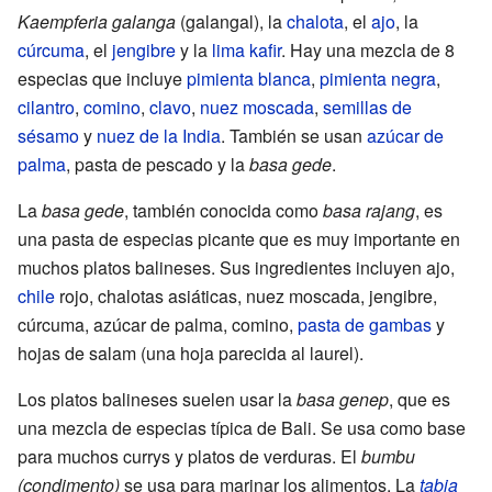
Kaempferia galanga
(galangal), la
chalota
, el
ajo
, la
cúrcuma
, el
jengibre
y la
lima kafir
. Hay una mezcla de 8
especias que incluye
pimienta blanca
,
pimienta negra
,
cilantro
,
comino
,
clavo
,
nuez moscada
,
semillas de
sésamo
y
nuez de la India
. También se usan
azúcar de
palma
, pasta de pescado y la
basa gede
.
La
basa gede
, también conocida como
basa rajang
, es
una pasta de especias picante que es muy importante en
muchos platos balineses. Sus ingredientes incluyen ajo,
chile
rojo, chalotas asiáticas, nuez moscada, jengibre,
cúrcuma, azúcar de palma, comino,
pasta de gambas
y
hojas de salam (una hoja parecida al laurel).
Los platos balineses suelen usar la
basa genep
, que es
una mezcla de especias típica de Bali. Se usa como base
para muchos currys y platos de verduras. El
bumbu
(condimento)
se usa para marinar los alimentos. La
tabia