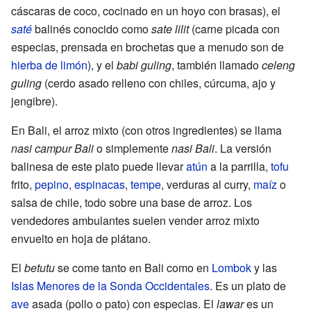
cáscaras de coco, cocinado en un hoyo con brasas), el
saté
balinés conocido como
sate lilit
(carne picada con
especias, prensada en brochetas que a menudo son de
hierba de limón
), y el
babi guling
, también llamado
celeng
guling
(cerdo asado relleno con chiles, cúrcuma, ajo y
jengibre).
En Bali, el arroz mixto (con otros ingredientes) se llama
nasi campur Bali
o simplemente
nasi Bali
. La versión
balinesa de este plato puede llevar
atún
a la parrilla,
tofu
frito,
pepino
,
espinacas
,
tempe
, verduras al curry,
maíz
o
salsa de chile, todo sobre una base de arroz. Los
vendedores ambulantes suelen vender arroz mixto
envuelto en hoja de plátano.
El
betutu
se come tanto en Bali como en
Lombok
y las
Islas Menores de la Sonda Occidentales
. Es un plato de
ave
asada (pollo o pato) con especias. El
lawar
es un