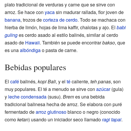
plato tradicional de verduras y carne que se sirve con
arroz. Se hace con
yaca
sin madurar rallada, flor joven de
banana
, trozos de
corteza de cerdo
. Todo se machaca con
hierba de limón, hojas de lima kaffir, chalotas y ajo. El
babi
guling
es cerdo asado al estilo balinés, similar al cerdo
asado de
Hawaii
. También se puede encontrar
bakso
, que
es una
albóndiga
o pasta de carne.
Bebidas populares
El
café
balinés,
kopi Bali
, y el
té
caliente,
teh panas
, son
muy populares. El té a menudo se sirve con
azúcar
(gula)
y
leche condensada
(susu).
Brem
es una bebida
tradicional balinesa hecha de arroz. Se elabora con puré
fermentado de
arroz glutinoso
blanco o negro (conocido
como
ketan
) usando un iniciador seco llamado
ragi tapai
.