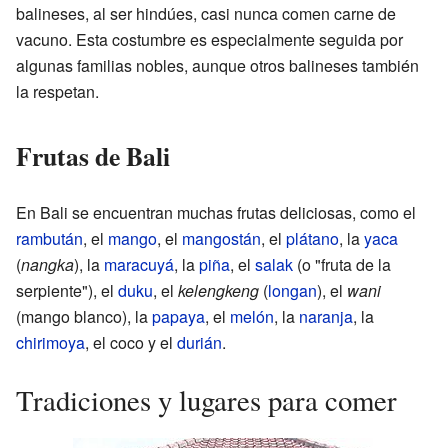
balineses, al ser hindúes, casi nunca comen carne de
vacuno. Esta costumbre es especialmente seguida por
algunas familias nobles, aunque otros balineses también
la respetan.
Frutas de Bali
En Bali se encuentran muchas frutas deliciosas, como el
rambután
, el
mango
, el
mangostán
, el
plátano
, la
yaca
(
nangka
), la
maracuyá
, la
piña
, el
salak
(o "fruta de la
serpiente"), el
duku
, el
kelengkeng
(
longan
), el
wani
(mango blanco), la
papaya
, el
melón
, la
naranja
, la
chirimoya
, el coco y el
durián
.
Tradiciones y lugares para comer