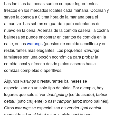
Las familias balinesas suelen comprar ingredientes
frescos en los mercados locales cada mañana. Cocinan y
sirven la comida a última hora de la mañana para el
almuerzo. Las sobras se guardan para calentarlas de
nuevo en la cena. Además de la comida casera, la cocina
balinesa se puede encontrar en carritos de comida en la
calle, en los
warungs
(puestos de comida sencillos) y en
restaurantes más elegantes. Los pequeños
warungs
familiares son una opción económica para probar la
comida local y ofrecen desde platos caseros hasta
comidas completas o aperitivos.
Algunos
warungs
o restaurantes balineses se
especializan en un solo tipo de plato. Por ejemplo, hay
lugares que solo sirven
babi guling
(cerdo asado),
bebek
betutu
(pato crujiente) o
nasi campur
(arroz mixto balinés).
Otros
warungs
se especializan en vender
tipat cantok
(parecido a
kupat tahu
) o arroz mixto
nasi jinggo
.