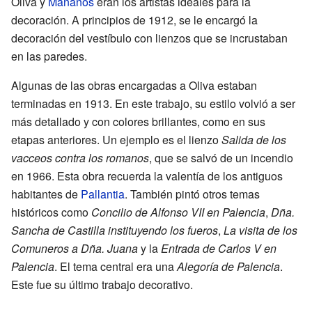
Oliva y
Mañanós
eran los artistas ideales para la
decoración. A principios de 1912, se le encargó la
decoración del vestíbulo con lienzos que se incrustaban
en las paredes.
Algunas de las obras encargadas a Oliva estaban
terminadas en 1913. En este trabajo, su estilo volvió a ser
más detallado y con colores brillantes, como en sus
etapas anteriores. Un ejemplo es el lienzo
Salida de los
vacceos contra los romanos
, que se salvó de un incendio
en 1966. Esta obra recuerda la valentía de los antiguos
habitantes de
Pallantia
. También pintó otros temas
históricos como
Concilio de Alfonso VII en Palencia
,
Dña.
Sancha de Castilla instituyendo los fueros
,
La visita de los
Comuneros a Dña. Juana
y la
Entrada de Carlos V en
Palencia
. El tema central era una
Alegoría de Palencia
.
Este fue su último trabajo decorativo.