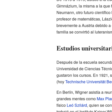
Gimnázium, la misma a la que h
Neumann, otro futuro científic
profesor de matemáticas, Lászl
brevemente a Austria debido a c
familia se convirtió al luteranis
Estudios universita
Después de la escuela secundar
Universidad de Ciencias Técni
gustaron los cursos. En 1921, s
(hoy
Technische Universität Ber
En Berlín, Wigner asistía a reu
grandes mentes como
Max Pla
físico
Leó Szilárd
, quien se co
trabajó en el Instituto Kaiser W