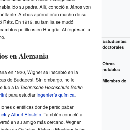
abía ido su padre. Allí, conoció a János von
o brillante. Ambos aprendieron mucho de su
ó Rátz. En 1919, su familia se mudó
ambios políticos en Hungría. Al regresar, la
mo.
Estudiantes
doctorales
rios en Alemania
Obras
notables
ia en 1920, Wigner se inscribió en la
cas de Budapest. Sin embargo, no le
Miembro de
e fue a la
Technische Hochschule Berlin
lin
) para estudiar
ingeniería química
.
niones científicas donde participaban
nck
y
Albert Einstein
. También conoció al
nvirtió en su amigo más cercano. Wigner
ilhelm de Química, Física y Electroquímica.