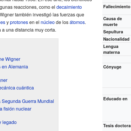
lgunas reacciones, como el
decaimiento
Fallecimiento
 Wigner también investigó las fuerzas que
Causa de
nes
y
protones
en el
núcleo
de los
átomos
.
muerte
 a una distancia muy corta.
Sepultura
Nacionalidad
Lengua
materna
ne Wigner
os en Alemania
Cónyuge
gner
ecánica cuántica
Educado en
la Segunda Guerra Mundial
a fisión nuclear
y legado
Tesis doctora