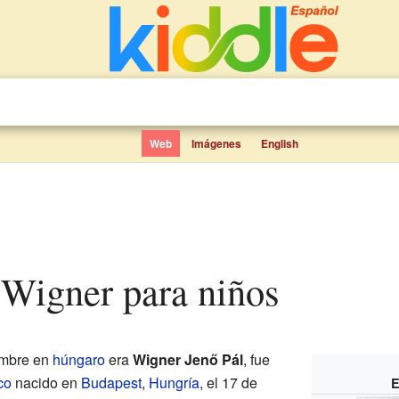
Web
Imágenes
English
 Wigner para niños
ombre en
húngaro
era
Wigner Jenő Pál
, fue
co
nacido en
Budapest
,
Hungría
, el 17 de
E