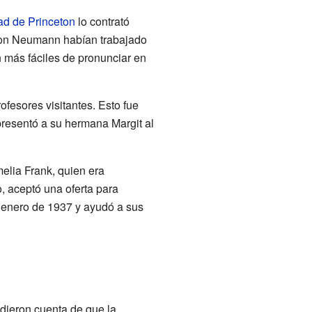
ad de Princeton
lo contrató
von Neumann habían trabajado
 más fáciles de pronunciar en
fesores visitantes. Esto fue
 presentó a su hermana Margit al
elia Frank, quien era
o, aceptó una oferta para
e enero de 1937 y ayudó a sus
 dieron cuenta de que la