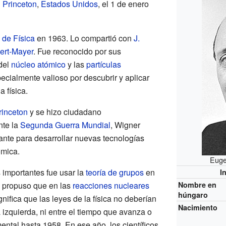
n
Princeton
,
Estados Unidos
, el 1 de enero
 de Física
en 1963. Lo compartió con
J.
ert-Mayer
. Fue reconocido por sus
 del
núcleo atómico
y las
partículas
pecialmente valioso por descubrir y aplicar
a física.
rinceton
y se hizo ciudadano
nte la
Segunda Guerra Mundial
, Wigner
ante para desarrollar nuevas tecnologías
ómica.
Euge
importantes fue usar la
teoría de grupos
en
I
, propuso que en las
reacciones nucleares
Nombre en
húngaro
nifica que las leyes de la física no deberían
Nacimiento
a izquierda, ni entre el tiempo que avanza o
ental hasta 1958. En ese año, los científicos