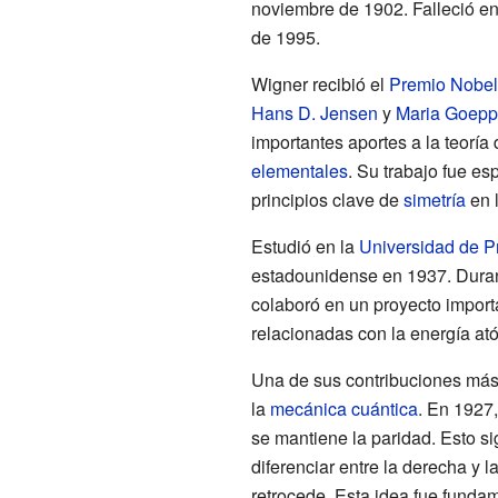
noviembre de 1902. Falleció e
de 1995.
Wigner recibió el
Premio Nobel
Hans D. Jensen
y
Maria Goepp
importantes aportes a la teoría
elementales
. Su trabajo fue es
principios clave de
simetría
en l
Estudió en la
Universidad de P
estadounidense en 1937. Dura
colaboró en un proyecto import
relacionadas con la energía at
Una de sus contribuciones más 
la
mecánica cuántica
. En 1927
se mantiene la paridad. Esto sig
diferenciar entre la derecha y l
retrocede. Esta idea fue fundam