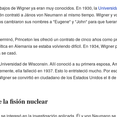
trabajos de Wigner ya eran muy conocidos. En 1930, la
Universid
ién contrató a János von Neumann al mismo tiempo. Wigner y 
bos cambiaron sus nombres a "Eugene" y "John" para que fueran
rminó, Princeton les ofreció un contrato de cinco años como pro
olítica en Alemania se estaba volviendo difícil. En 1934, Wigner
a se casó.
niversidad de Wisconsin. Allí conoció a su primera esposa, Am
emente, ella falleció en 1937. Esto lo entristeció mucho. Por es
Wigner se convirtió en ciudadano de los Estados Unidos el 8 d
 la fisión nuclear
 se interesó en la investigación aplicada. Él y von Neumann se