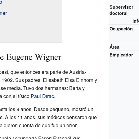
o
Supervisor
ner
doctoral
In
Ocupación
Área
de Eugene Wigner
Empleador
st, que entonces era parte de Austria-
 1902. Sus padres, Elisabeth Elsa Einhorn y
ase media. Tuvo dos hermanas: Berta y
e con el físico
Paul Dirac
.
sta los 9 años. Desde pequeño, mostró un
as. A los 11 años, sus médicos pensaron que
e dieron cuenta de que fue un error.
scuela secundaria Fasori Evangélikus