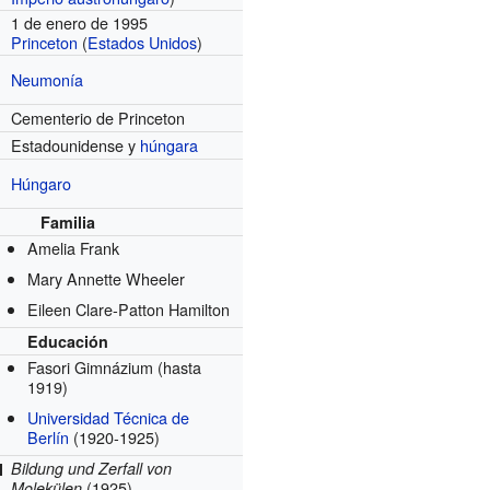
1 de enero de 1995
Princeton
(
Estados Unidos
)
Neumonía
Cementerio de Princeton
Estadounidense y
húngara
Húngaro
Familia
Amelia Frank
Mary Annette Wheeler
Eileen Clare-Patton Hamilton
Educación
Fasori Gimnázium
(hasta
1919)
Universidad Técnica de
Berlín
(1920-1925)
Bildung und Zerfall von
l
(1925)
Molekülen