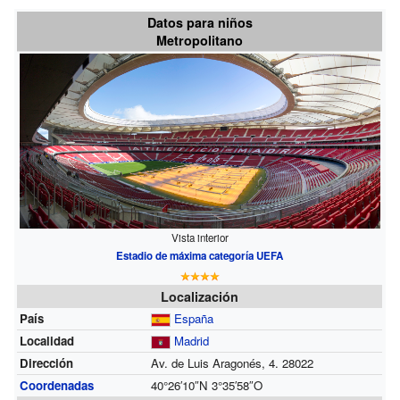
Datos para niños
Metropolitano
Vista interior
Estadio de máxima categoría UEFA
Localización
País
España
Localidad
Madrid
Dirección
Av. de Luis Aragonés, 4. 28022
Coordenadas
40°26′10″N
3°35′58″O