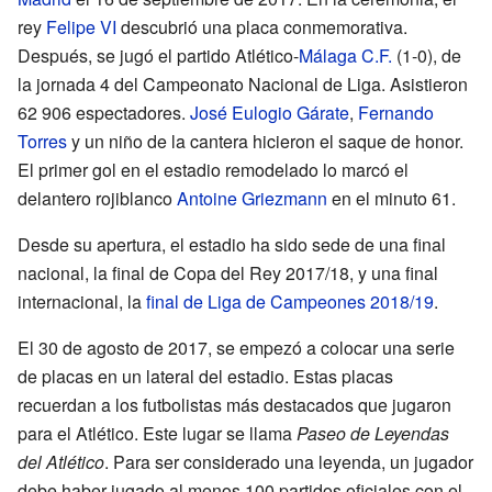
rey
Felipe VI
descubrió una placa conmemorativa.
Después, se jugó el partido Atlético-
Málaga C.F.
(1-0), de
la jornada 4 del Campeonato Nacional de Liga. Asistieron
62 906 espectadores.
José Eulogio Gárate
,
Fernando
Torres
y un niño de la cantera hicieron el saque de honor.
El primer gol en el estadio remodelado lo marcó el
delantero rojiblanco
Antoine Griezmann
en el minuto 61.
Desde su apertura, el estadio ha sido sede de una final
nacional, la final de Copa del Rey 2017/18, y una final
internacional, la
final de Liga de Campeones 2018/19
.
El 30 de agosto de 2017, se empezó a colocar una serie
de placas en un lateral del estadio. Estas placas
recuerdan a los futbolistas más destacados que jugaron
para el Atlético. Este lugar se llama
Paseo de Leyendas
del Atlético
. Para ser considerado una leyenda, un jugador
debe haber jugado al menos 100 partidos oficiales con el