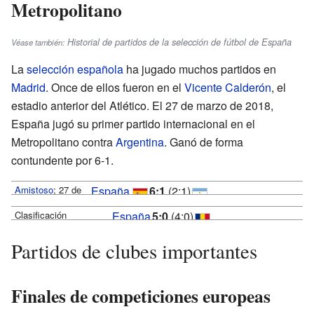
Metropolitano
Historial de partidos de la selección de fútbol de España
Véase también:
La
selección española
ha jugado muchos partidos en
Madrid
. Once de ellos fueron en el
Vicente Calderón
, el
estadio anterior del Atlético. El 27 de marzo de 2018,
España jugó su primer partido internacional en el
Metropolitano contra
Argentina
. Ganó de forma
contundente por 6-1.
Amistoso
; 27 de
España
6:1
(2:1)
marzo de 2018
Argentina
Clasificación
España
5:0
(4:0)
Costa
Otamendi
Asistencia:
12'
Eurocopa 2020; 18 de
Rumanía
65.541
Partidos de clubes importantes
noviembre de 2019
Isco
39'
27'
espectadores
Ruiz
Asistencia:
7'
52'
74'
Árbitro:
36.198
Moreno
Alcántara
Finales de competiciones europeas
Anthony
espectadores
32'
42'
55'
Taylor
Árbitro:
Rus
Aspas
73'