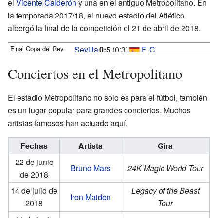
el
Vicente Calderón
y una en el antiguo Metropolitano. En
Skomina
la temporada 2017/18, el nuevo estadio del Atlético
albergó la final de la competición el 21 de abril de 2018.
Final Copa del Rey
Sevilla
0:5
(0:3)
F. C.
2017/18; 21 de abril
F. C.
Barcelona
Conciertos en el Metropolitano
de 2018
Suárez
Asistencia:
El estadio Metropolitano no solo es para el fútbol, también
62.623
14'
40'
espectadores
es un lugar popular para grandes conciertos. Muchos
Messi
Árbitro: Jesús
31'
artistas famosos han actuado aquí.
Gil Manzano
Iniesta
(Extremadura)
52'
Fechas
Artista
Gira
Coutinho
22 de junio
69'
Bruno Mars
24K Magic World Tour
de 2018
14 de julio de
Legacy of the Beast
Iron Maiden
2018
Tour