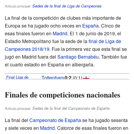
Aleksei
Sedes de la final de Liga de Campeones
Artículo principal:
44'
Kulbakov
Oyarzabal
La final de la competición de clubes más importante de
90'
Europa se ha jugado ocho veces en
España
. Cinco de
esas finales fueron en
Madrid
. El 1 de junio de 2019, el
Estadio Metropolitano fue la sede de la
final de Liga de
Campeones 2018/19
. Fue la primera vez que esta final se
jugó en Madrid fuera del
Santiago Bernabéu
. También fue
el cuarto estadio en España en albergarla.
Final Liga de
Tottenham
0:2
(0:1)
Campeones
H. F. C.
Liverpool
2018/19
; 1 de junio
Finales de competiciones nacionales
F. C.
de 2019
Salah
Asistencia:
Sedes de la final del Campeonato de España
Artículo principal:
63.272
2'
Origi
espectadores
La final del
Campeonato de España
se ha jugado sesenta
Árbitro:
87'
y siete veces en
Madrid
. Catorce de esas finales fueron en
Damir