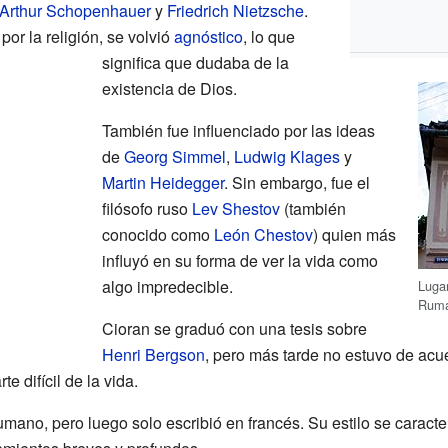
Arthur Schopenhauer
y
Friedrich Nietzsche
.
por la religión, se volvió
agnóstico
, lo que
significa que dudaba de la
existencia de Dios.
También fue influenciado por las ideas
de
Georg Simmel
,
Ludwig Klages
y
Martin Heidegger
. Sin embargo, fue el
filósofo ruso
Lev Shestov
(también
conocido como
León Chestov
) quien más
influyó en su forma de ver la vida como
algo impredecible.
Lugar
Ruma
Cioran se graduó con una tesis sobre
Henri Bergson
, pero más tarde no estuvo de acu
e difícil de la vida.
umano, pero luego solo escribió en francés. Su estilo se caracter