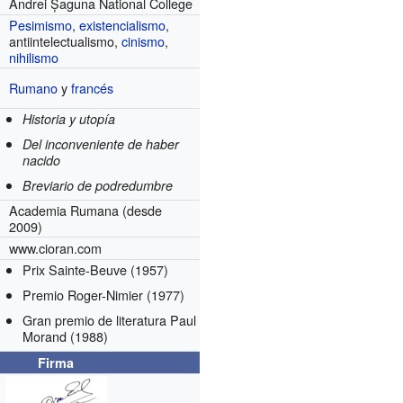
Andrei Șaguna National College
Pesimismo
,
existencialismo
,
antiintelectualismo,
cinismo
,
nihilismo
Rumano
y
francés
Historia y utopía
Del inconveniente de haber
nacido
Breviario de podredumbre
Academia Rumana
(desde
2009)
www.cioran.com
Prix Sainte-Beuve
(1957)
Premio Roger-Nimier
(1977)
Gran premio de literatura Paul
Morand
(1988)
Firma