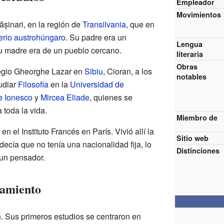
Empleador
Movimientos
șinari, en la región de
Transilvania
, que en
erio austrohúngaro
. Su padre era un
Lengua
u madre era de un pueblo cercano.
literaria
Obras
egio Gheorghe Lazar en
Sibiu
, Cioran, a los
notables
udiar
Filosofía
en la
Universidad de
 Ionesco
y
Mircea Eliade
, quienes se
 toda la vida.
Miembro de
n el Instituto Francés en París. Vivió allí la
Sitio web
decía que no tenía una nacionalidad fija, lo
Distinciones
 un pensador.
samiento
. Sus primeros estudios se centraron en