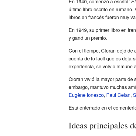
En 1940, comenzó a escribir
El
último libro escrito en rumano. 
libros en francés fueron muy va
En 1949, su primer libro en fra
y ganó un premio.
Con el tiempo, Cioran dejó de a
cuenta de lo fácil que es dejar
experiencia, se volvió inmune a
Cioran vivió la mayor parte de s
embargo, mantuvo muchas amist
Eugène Ionesco
,
Paul Celan
,
S
Está enterrado en el cementeri
Ideas principales d