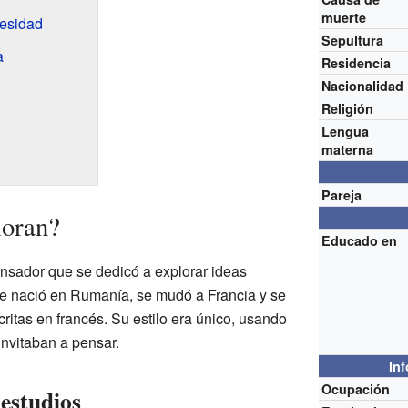
muerte
cesidad
Sepultura
a
Residencia
Nacionalidad
Religión
Lengua
materna
Pareja
ioran?
Educado en
ensador que se dedicó a explorar ideas
ue nació en Rumanía, se mudó a Francia y se
ritas en francés. Su estilo era único, usando
invitaban a pensar.
In
Ocupación
estudios