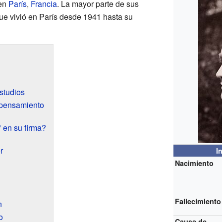
 en
París
,
Francia
. La mayor parte de sus
que vivió en París desde 1941 hasta su
studios
 pensamiento
" en su firma?
r
I
Nacimiento
Fallecimiento
n
o
Causa de