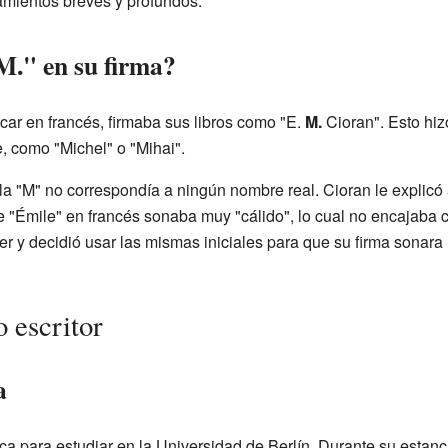
mientos breves y profundos.
"M." en su firma?
ar en francés, firmaba sus libros como "E.
M.
Cioran". Esto hi
 como "Michel" o "Mihai".
la "M" no correspondía a ningún nombre real. Cioran le explicó
 "Émile" en francés sonaba muy "cálido", lo cual no encajaba co
er y decidió usar las mismas iniciales para que su firma sonara 
 escritor
a
a para estudiar en la Universidad de Berlín. Durante su estancia