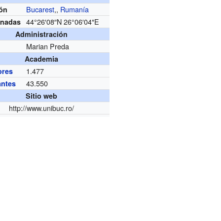
Bucarest
,,
Rumanía
ión
44°26′08″N
26°06′04″E
nadas
Administración
Marian Preda
Academia
1.477
ores
43.550
antes
Sitio web
http://www.unibuc.ro/