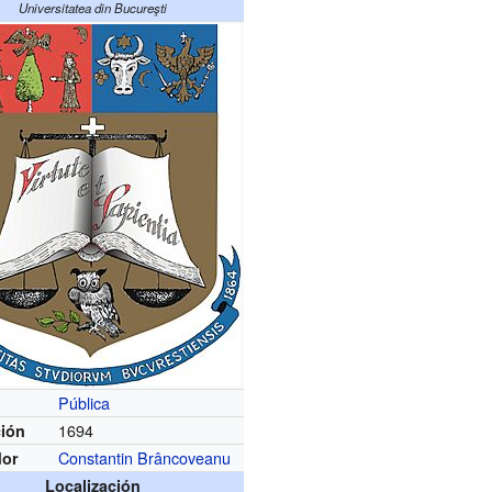
Universitatea din Bucureşti
Pública
1694
ión
Constantin Brâncoveanu
dor
Localización