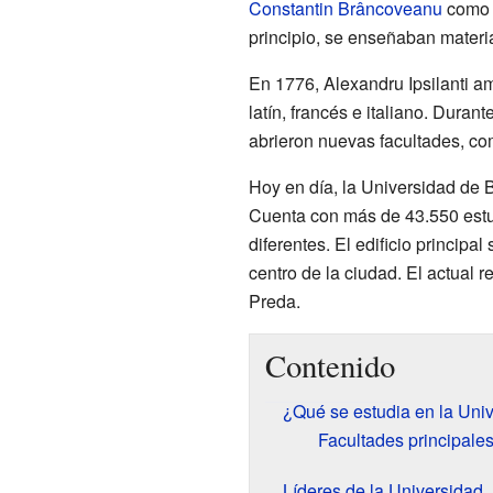
Constantin Brâncoveanu
como 
principio, se enseñaban materia
En 1776, Alexandru Ipsilanti am
latín, francés e italiano. Durant
abrieron nuevas facultades, com
Hoy en día, la Universidad de 
Cuenta con más de 43.550 estud
diferentes. El edificio principa
centro de la ciudad. El actual r
Preda.
Contenido
¿Qué se estudia en la Uni
Facultades principale
Líderes de la Universidad