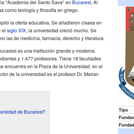
la "Academia del Santo Sava" en
Bucarest
. Al
s como teología y filosofía en griego.
plió la oferta educativa. Se añadieron clases en
e el
siglo XIX
, la universidad creció mucho. Se
o las de medicina, farmacia, derecho y literatura.
Bucarest es una institución grande y moderna.
iantes y 1.477 profesores. Tiene 18 facultades
l se encuentra en la Plaza de la Universidad, en el
ector de la universidad es el profesor Dr. Marian
Tipo
versidad de Bucarest?
Fundac
s
Funda