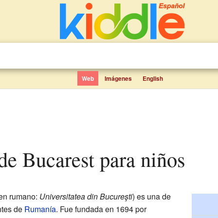
Web
Imágenes
English
 de Bucarest para niños
en rumano:
Universitatea din Bucureşti
) es una de
ntes de
Rumanía
. Fue fundada en 1694 por