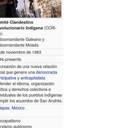
mité Clandestino
(CCRI-
volucionario Indígena
):
bcomandante Galeano y
bcomandante Moisés
 de noviembre de 1983
94-presente
 creación de una nueva relación
cial que genere una
democracia
ticipativa
y
anticapitalista
fender el idioma, organización
ítica y derechos colectivos e
dividuales de los pueblos indígenas
mplir los acuerdos de San Andrés.
iapas
,
México
ozapatismo
rxismo autónomo