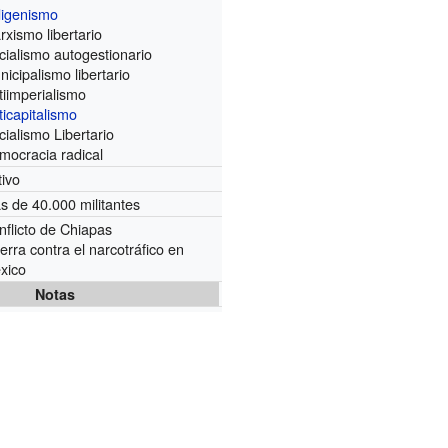
digenismo
rxismo libertario
cialismo autogestionario
icipalismo libertario
tiimperialismo
ticapitalismo
cialismo Libertario
mocracia radical
tivo
s de 40.000 militantes
nflicto de Chiapas
erra contra el narcotráfico en
xico
Notas