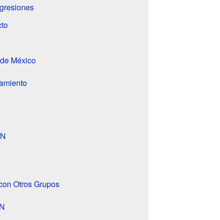
gresiones
cto
 de México
amiento
LN
con Otros Grupos
LN