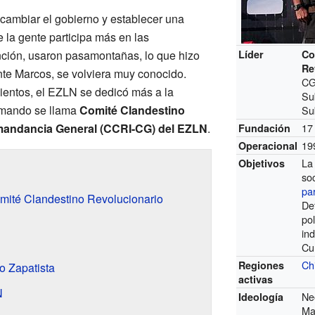
cambiar el gobierno y establecer una
 la gente participa más en las
ención, usaron pasamontañas, lo que hizo
Líder
Co
Re
te Marcos, se volviera muy conocido.
CG
entos, el EZLN se dedicó más a la
Su
e mando se llama
Comité Clandestino
Su
mandancia General (CCRI-CG) del EZLN
.
17
Fundación
19
Operacional
La
Objetivos
so
par
mité Clandestino Revolucionario
De
pol
in
Cu
Ch
Regiones
o Zapatista
activas
N
Ne
Ideología
Ma