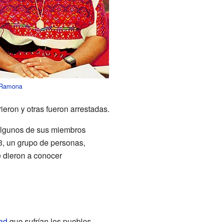
 Ramona
eron y otras fueron arrestadas.
 algunos de sus miembros
83, un grupo de personas,
e dieron a conocer
ad
que sufrían los pueblos