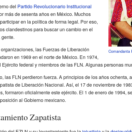
erno del
Partido Revolucionario Institucional
 por más de sesenta años en México. Muchos
rticipar en la política de forma legal. Por eso,
os clandestinos para buscar un cambio en el
 gente.
organizaciones, las Fuerzas de Liberación
Comandanta
daron en 1969 en el norte de México. En 1974,
l Ejército federal y miembros de las FLN. Algunas personas muri
, las FLN perdieron fuerza. A principios de los años ochenta,
apatista de Liberación Nacional. Así, el 17 de noviembre de 19
, formaron oficialmente este ejército. El 1 de enero de 1994, s
oposición al Gobierno mexicano.
amiento Zapatista
ción del EZLN y su levantamiento fue la
injusticia
y la
desiguald