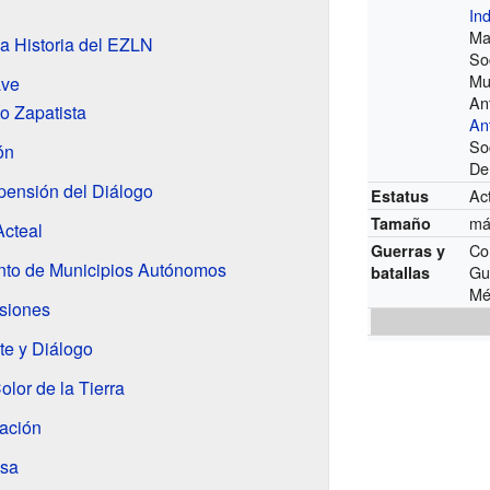
In
Ma
a Historia del EZLN
So
Mun
ave
An
o Zapatista
An
So
ón
De
pensión del Diálogo
Ac
Estatus
má
Tamaño
Acteal
Co
Guerras y
to de Municipios Autónomos
Gu
batallas
Mé
nsiones
te y Diálogo
lor de la Tierra
ación
osa