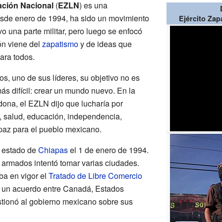
ración Nacional
(
EZLN
) es una
sde enero de 1994, ha sido un movimiento
Ejército Zap
tuvo una parte militar, pero luego se enfocó
ión viene del
zapatismo
y de ideas que
para todos.
 uno de sus líderes, su objetivo no es
más difícil: crear un mundo nuevo. En la
ona, el EZLN dijo que lucharía por
da, salud, educación, independencia,
y paz para el pueblo mexicano.
l estado de
Chiapas
el 1 de enero de 1994.
armados intentó tomar varias ciudades.
ba en vigor el
Tratado de Libre Comercio
un acuerdo entre Canadá, Estados
tionó al gobierno mexicano sobre sus