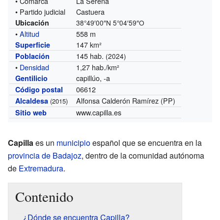
• Comarca
La Serena
• Partido judicial
Castuera
Ubicación
38°49′00″N
5°04′59″O
•
Altitud
558 m
147 km²
Superficie
145 hab.
Población
(2024)
•
Densidad
1,27 hab./km²
capillúo, -a
Gentilicio
06612
Código postal
Alfonsa Calderón Ramírez (PP)
Alcaldesa
(2015)
www.capilla.es
Sitio web
Capilla
es un
municipio
español que se encuentra en la
provincia de Badajoz
, dentro de la comunidad autónoma
de
Extremadura
.
Contenido
¿Dónde se encuentra Capilla?