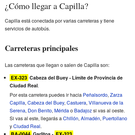
¿Cómo llegar a Capilla?
Capilla está conectada por varias carreteras y tiene
servicios de autobús.
Carreteras principales
Las carreteras que llegan o salen de Capilla son:
EX-323
Cabeza del Buey - Límite de Provincia de
Ciudad Real
.
Por esta carretera puedes ir hacia
Peñalsordo
,
Zarza
Capilla
,
Cabeza del Buey
,
Castuera
,
Villanueva de la
Serena
,
Don Benito
,
Mérida
o
Badajoz
si vas al oeste.
Si vas al este, llegarás a
Chillón
,
Almadén
,
Puertollano
y
Ciudad Real
.
BA-0044
Garlitos -
EX-323
.