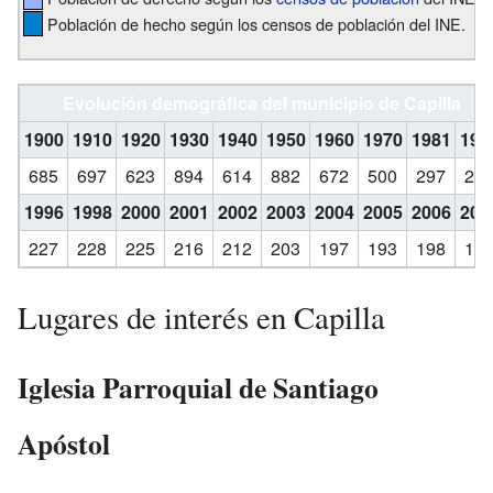
Población de hecho según los censos de población del INE.
Evolución demográfica del municipio de Capilla
1900
1910
1920
1930
1940
1950
1960
1970
1981
199
685
697
623
894
614
882
672
500
297
23
1996
1998
2000
2001
2002
2003
2004
2005
2006
200
227
228
225
216
212
203
197
193
198
18
Lugares de interés en Capilla
Iglesia Parroquial de Santiago
Apóstol