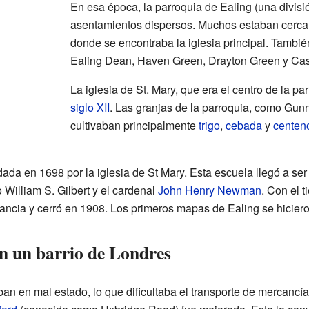
En esa época, la parroquia de Ealing (una división 
asentamientos dispersos. Muchos estaban cerca d
donde se encontraba la iglesia principal. También
Ealing Dean, Haven Green, Drayton Green y Cast
La iglesia de St. Mary, que era el centro de la pa
siglo XII
. Las granjas de la parroquia, como Gun
cultivaban principalmente
trigo
,
cebada
y
centen
dada en 1698 por la iglesia de St Mary. Esta escuela llegó a se
William S. Gilbert y el cardenal
John Henry Newman
. Con el 
tancia y cerró en 1908. Los primeros mapas de Ealing se hicier
en un barrio de Londres
taban en mal estado, lo que dificultaba el transporte de mercan