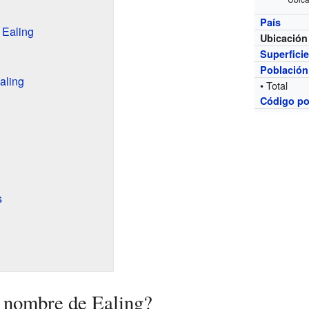
País
 Ealing
Ubicación
Superfici
Población
aling
• Total
Código po
s
 nombre de Ealing?