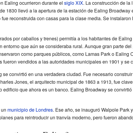
n Ealing ocurrieron durante el
siglo XIX
. La construcción de la l
de 1830 llevó a la apertura de la estación de Ealing Broadway
io fue reconstruida con casas para la clase media. Se instalaron
ados por caballos y trenes) permitía a los habitantes de Ealing 
n entorno que aún se consideraba rural. Aunque gran parte del 
nservaron como parques públicos, como Lamas Park o Ealing
s fueron vendidos a las autoridades municipales en 1901 y se c
g se convirtió en una verdadera ciudad. Fue necesario construir 
Charles Jones, el arquitecto municipal de 1863 a 1913, fue clave
uo edificio que ahora es un banco. Ealing Broadway se convirtió
n un
municipio de Londres
. Ese año, se inauguró Walpole Park y
lanes para reintroducir un tranvía moderno, pero fueron aban