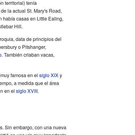
territorial) tenía
e la actual St. Mary's Road,
 había casas en Little Ealing,
lebar Hill.
rroquia, data de principios del
nersbury o Pitshanger,
o
. También criaban vacas,
r muy famosa en el
siglo XIX
y
tiempo, a medida que el área
on en el
siglo XVIII
.
cías. Sin embargo, con una nueva