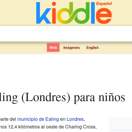
Web
Imágenes
English
aling (Londres) para niños
parte del
municipio de Ealing
en
Londres
,
nos 12,4 kilómetros al oeste de Charing Cross,