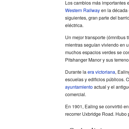
Los cambios más importantes e
Western Railway
en la década 
siguientes, gran parte del barr
eléctrica.
Un mejor transporte (ómnibus tir
mientras seguían viviendo en u
muchos espacios verdes se co
Pitshanger Manor y sus terreno
Durante la
era victoriana
, Ealin
escuelas y edificios públicos. 
ayuntamiento
actual y el antig
comercial.
En 1901, Ealing se convirtió e
recorrer Uxbridge Road. Hubo p