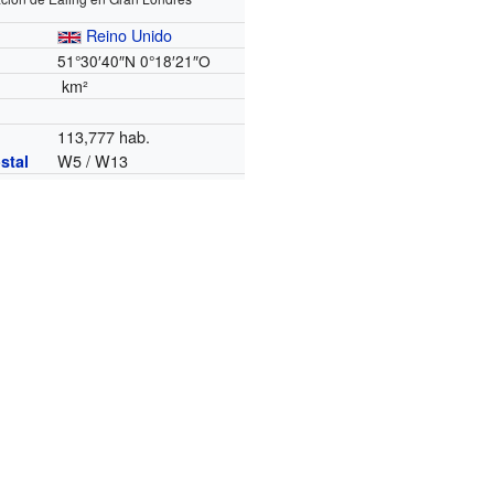
Reino Unido
51°30′40″N
0°18′21″O
km²
e
113,777 hab.
W5 / W13
stal