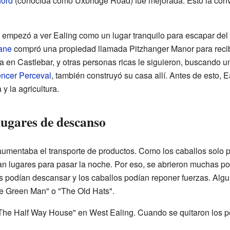
ford
(conocida como Uxbridge Road) fue mejorada. Esto la convi
empezó a ver Ealing como un lugar tranquilo para escapar del r
ane
compró una propiedad llamada Pitzhanger Manor para recibi
en Castlebar, y otras personas ricas le siguieron, buscando u
ncer Perceval
, también construyó su casa allí. Antes de esto,
y la agricultura.
lugares de descanso
umentaba el transporte de productos. Como los caballos solo pod
ban lugares para pasar la noche. Por eso, se abrieron muchas po
ros podían descansar y los caballos podían reponer fuerzas. Al
he Green Man" o "The Old Hats".
he Half Way House" en West Ealing. Cuando se quitaron los pe