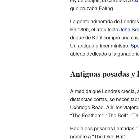
ley de peajes, la carretera a
Ox
que cruzaba Ealing.
La gente adinerada de Londres 
En 1800, el arquitecto
John So
duque de Kent compró una casa 
Un antiguo primer ministro,
Spe
abierto dedicado a la ganadería 
Antiguas posadas y 
A medida que Londres crecía, a
distancias cortas, se necesita
Uxbridge Road. Allí, los viaje
"The Feathers", "The Bell", "T
Había dos posadas llamadas "T
nombre a "The Olde Hat".