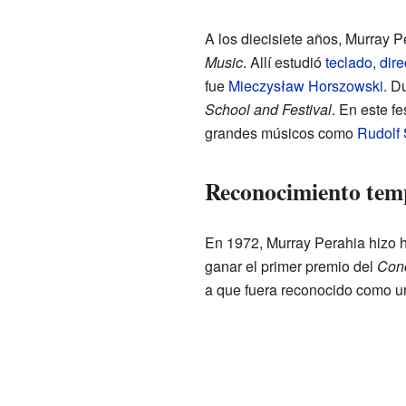
A los diecisiete años, Murray P
Music
. Allí estudió
teclado
,
dire
fue
Mieczysław Horszowski
. D
School and Festival
. En este fe
grandes músicos como
Rudolf 
Reconocimiento tem
En 1972, Murray Perahia hizo hi
ganar el primer premio del
Conc
a que fuera reconocido como un