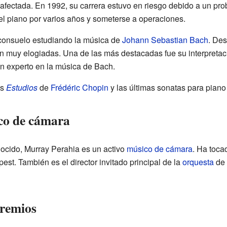
afectada. En 1992, su carrera estuvo en riesgo debido a un pr
el piano por varios años y someterse a operaciones.
 consuelo estudiando la música de
Johann Sebastian Bach
. De
n muy elogiadas. Una de las más destacadas fue su interpretac
 un experto en la música de Bach.
os
Estudios
de
Frédéric Chopin
y las últimas sonatas para pian
co de cámara
ocido, Murray Perahia es un activo
músico de cámara
. Ha toca
est. También es el director invitado principal de la
orquesta
de 
premios