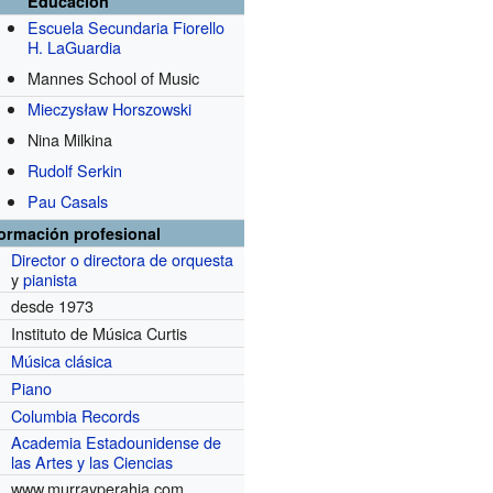
Educación
Escuela Secundaria Fiorello
H. LaGuardia
Mannes School of Music
Mieczysław Horszowski
Nina Milkina
Rudolf Serkin
Pau Casals
formación profesional
Director o directora de orquesta
y
pianista
desde 1973
Instituto de Música Curtis
Música clásica
Piano
Columbia Records
Academia Estadounidense de
las Artes y las Ciencias
www.murrayperahia.com