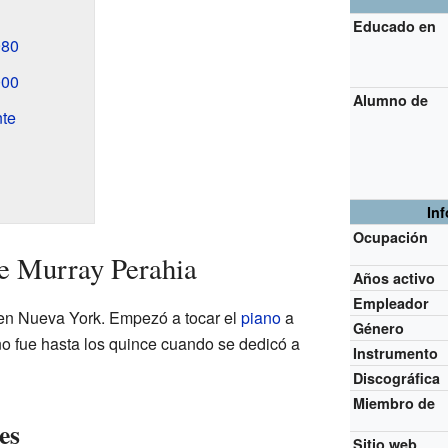
Educado en
980
000
Alumno de
te
In
Ocupación
de Murray Perahia
Años activo
Empleador
en Nueva York. Empezó a tocar el
piano
a
Género
no fue hasta los quince cuando se dedicó a
Instrumento
Discográfica
Miembro de
es
Sitio web