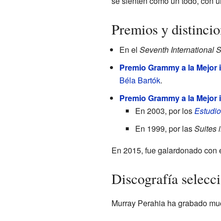
se sienten como un todo, con un 
Premios y distinci
En el
Seventh International 
Premio Grammy a la Mejor 
Béla Bartók
.
Premio Grammy a la Mejor i
En 2003, por los
Estudio
En 1999, por las
Suites i
En 2015, fue galardonado con e
Discografía selecc
Murray Perahia ha grabado muc