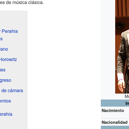
nes de música clásica.
y Perahia
es
rano
Horowitz
tes
egreso
o de cámara
Mu
emios
I
Nacimiento
erahia
Nacionalidad