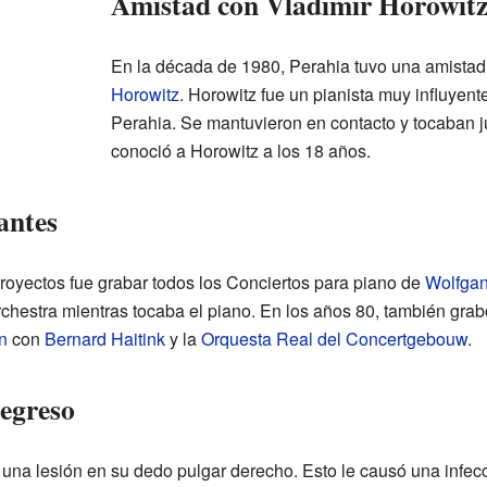
Amistad con Vladimir Horowit
En la década de 1980, Perahia tuvo una amista
Horowitz
. Horowitz fue un pianista muy influyent
Perahia. Se mantuvieron en contacto y tocaban 
conoció a Horowitz a los 18 años.
antes
oyectos fue grabar todos los Conciertos para piano de
Wolfga
chestra mientras tocaba el piano. En los años 80, también grab
n
con
Bernard Haitink
y la
Orquesta Real del Concertgebouw
.
regreso
 una lesión en su dedo pulgar derecho. Esto le causó una infe