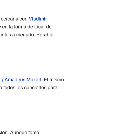
z
d cercana con
Vladimir
e en la forma de tocar de
juntos a menudo. Perahia
ng Amadeus Mozart
. Él mismo
ó todos los conciertos para
cción. Aunque tomó