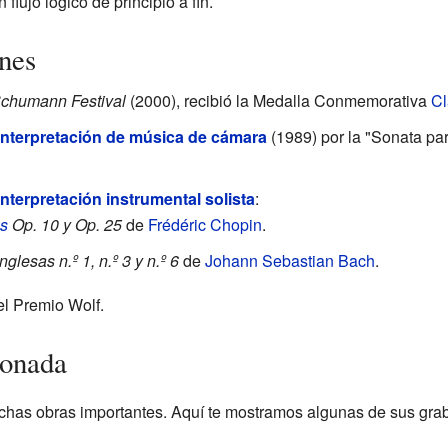
flujo lógico de principio a fin.
ones
Schumann Festival
(2000), recibió la Medalla Conmemorativa
Cl
interpretación de música de cámara
(1989) por la "Sonata pa
nterpretación instrumental solista
:
s
Op. 10 y Op. 25
de
Frédéric Chopin
.
nglesas n.º 1, n.º 3 y n.º 6
de
Johann Sebastian Bach
.
l Premio Wolf.
ionada
has obras importantes. Aquí te mostramos algunas de sus gra