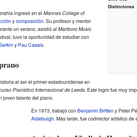
Distinciones
erahia ingresó en el
Mannes College of
cción
y
composición
. Su profesor y mentor
urante un verano, asistió al
Marlboro Music
stival, tuvo la oportunidad de estudiar con
Serkin
y
Pau Casals
.
prano
storia al ser el primer estadounidense en
urso Pianístico Internacional de Leeds
. Este logro fue muy imp
 joven talento del piano.
En 1973, trabajó con
Benjamin Britten
y Peter Pe
Aldeburgh
. Más tarde, fue codirector artístico de