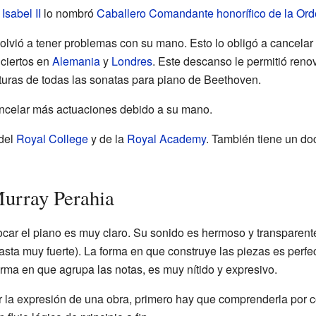
a
Isabel II
lo nombró
Caballero Comandante honorífico de la Orde
olvió a tener problemas con su mano. Esto lo obligó a cancelar
ciertos en
Alemania
y
Londres
. Este descanso le permitió ren
ituras de todas las sonatas para piano de Beethoven.
ncelar más actuaciones debido a su mano.
del
Royal College
y de la
Royal Academy
. También tiene un do
Murray Perahia
tocar el piano es muy claro. Su sonido es hermoso y transparen
ta muy fuerte). La forma en que construye las piezas es perfe
orma en que agrupa las notas, es muy nítido y expresivo.
 la expresión de una obra, primero hay que comprenderla por c