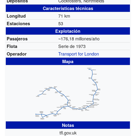
Cockfosters, Northfields
Depósitos
Características técnicas
71 km
Longitud
53
Estaciones
Explotación
~176,18 millones/año
Pasajeros
Serie de 1973
Flota
Transport for London
Operador
Mapa
Notas
tfl.gov.uk